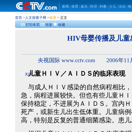
新闻
|
体育
|
娱乐
|
经济
|
科教
|
少儿
|
法治
|
电
首页
>
人文探索子网
>
健康
> 正文
打印本页
转发
收藏
HIV母婴传播及儿童
央视国际 www.cctv.com 2006年11
儿童ＨＩＶ／ＡＩＤＳ的临床表现
关闭
与成人ＨＩＶ感染的自然病程相比，
急，病程进展较快。但也有些儿童ＨＩ
保持稳定，不进展为ＡＩＤＳ。宫内Ｈ
死产，或新生儿出生低体重。儿童病例
高，特别是反复的普通细菌感染。患儿