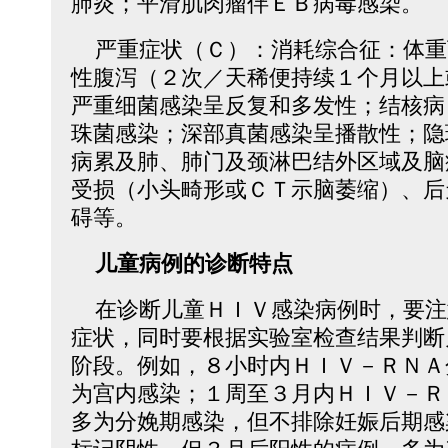
肺炎；平滑肌肉瘤伴ＥＢ病毒感染。
严重症状（Ｃ）：消耗综合征：体重
性腹泻（２次／天稀便持续１个月以上
严重细菌感染呈反复和多发性；结核病
珠菌感染；深部真菌感染呈播散性；隐
病累及肺、肺门及颈淋巴结外区域及脑
受损（小头畸形或ＣＴ示脑萎缩）、后
碍等。
儿童病例的诊断特点
在诊断儿童ＨＩＶ感染病例时，要注
症状，同时要根据实验室检查结果判断
阶段。例如，８小时内ＨＩＶ－ＲＮＡ
为宫内感染；１周至３月内ＨＩＶ－Ｒ
多为分娩期感染，但不排除妊娠后期感