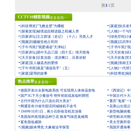
第
1
/1页
CCTV10精彩视频
更多新闻>>
[科技博览]“飞檐走壁”为哪桩
[家庭]快乐老
[探索发现]秘境追踪精选版之机械人类
[人物]一个
[百家讲坛]王立群读《史记》（十八）另类人才
[绿色空间]
[视频]刘赐被告抢占民田
[视频]汉武
[子午书简]“我爱诵读”天津站2
[子书午简]“
[百家讲坛]易中天品三国（四十五）情天恨海
[天天饮食]
[天天饮食]豆浆凉面：清凉爽口，豆香浓郁
[天天饮食]
[家庭]盲人穆孟杰的爱情
[视频]淮南
[子午书简]谁是“诵读高手”（五）
[人物]一代
[家庭]梁用的故事
[科技博览]
热点推荐
更多新闻>>
德国开发出全新电路系统 可实现用人体体温发电
《西游记》中
国产3G下月少量放号 明年初前或发临时牌照
中国古代十大
古代中国为什么只选出四大美女?
重庆"鬼屋"一
网通宣布10省市固话同城移机不改号
花果山出现云
1949年10月1日，蒋介石听收音机至深夜
新型电脑病毒
美国加州发现新品种兰花 散发气味恶臭难闻
研究称冰河期
鲨鱼面临威胁
美太空厕所造价
[视频]媒体博览:大象被迫学探雷
我国开通海事