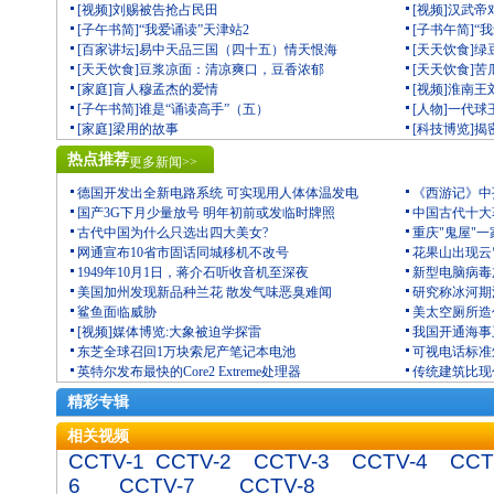
[视频]刘赐被告抢占民田
[视频]汉武
[子午书简]“我爱诵读”天津站2
[子书午简]“
[百家讲坛]易中天品三国（四十五）情天恨海
[天天饮食]
[天天饮食]豆浆凉面：清凉爽口，豆香浓郁
[天天饮食]
[家庭]盲人穆孟杰的爱情
[视频]淮南
[子午书简]谁是“诵读高手”（五）
[人物]一代
[家庭]梁用的故事
[科技博览]
热点推荐
更多新闻>>
德国开发出全新电路系统 可实现用人体体温发电
《西游记》中
国产3G下月少量放号 明年初前或发临时牌照
中国古代十大
古代中国为什么只选出四大美女?
重庆"鬼屋"一
网通宣布10省市固话同城移机不改号
花果山出现云
1949年10月1日，蒋介石听收音机至深夜
新型电脑病毒
美国加州发现新品种兰花 散发气味恶臭难闻
研究称冰河期
鲨鱼面临威胁
美太空厕所造价
[视频]媒体博览:大象被迫学探雷
我国开通海事
东芝全球召回1万块索尼产笔记本电池
可视电话标准
英特尔发布最快的Core2 Extreme处理器
传统建筑比现
精彩专辑
相关视频
CCTV-1
CCTV-2
CCTV-3
CCTV-4
CCT
6
CCTV-7
CCTV-8