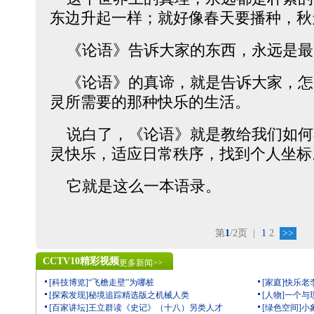
东边升起一样；就好像春天要播种，
《论语》告诉大家的东西，永远是
《论语》的真谛，就是告诉大家，怎
灵所需要的那种快乐的生活。
说白了，《论语》就是教给我们如何
灵快乐，适应日常秩序，找到个人坐
它就是这么一本语录。
第
1
/2页
|
1
2
>>
CCTV10精彩视频
更多新闻>>
[科技博览]“飞檐走壁”为哪桩
[家庭]快乐老
[探索发现]秘境追踪精选版之机械人类
[人物]一个
[百家讲坛]王立群读《史记》（十八）另类人才
[绿色空间]