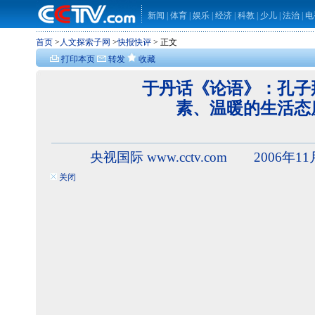
新闻
|
体育
|
娱乐
|
经济
|
科教
|
少儿
|
法治
|
电
首页
>
人文探索子网
>
快报快评
> 正文
打印本页
转发
收藏
于丹话《论语》：孔子
素、温暖的生活态
央视国际 www.cctv.com 2006年11
关闭