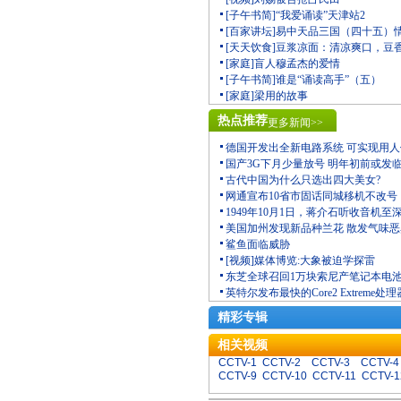
[子午书简]“我爱诵读”天津站2
[百家讲坛]易中天品三国（四十五）
[天天饮食]豆浆凉面：清凉爽口，豆
[家庭]盲人穆孟杰的爱情
[子午书简]谁是“诵读高手”（五）
[家庭]梁用的故事
热点推荐
更多新闻>>
德国开发出全新电路系统 可实现用
国产3G下月少量放号 明年初前或发
古代中国为什么只选出四大美女?
网通宣布10省市固话同城移机不改号
1949年10月1日，蒋介石听收音机至
美国加州发现新品种兰花 散发气味
鲨鱼面临威胁
[视频]媒体博览:大象被迫学探雷
东芝全球召回1万块索尼产笔记本电
英特尔发布最快的Core2 Extreme处理
精彩专辑
相关视频
CCTV-1
CCTV-2
CCTV-3
CCTV-4
CCTV-9
CCTV-10
CCTV-11
CCTV-1