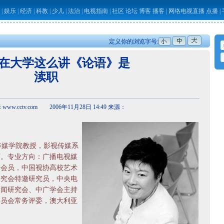
|
娱乐
|
经济
|
科教
|
少儿
|
法治
|
电视指南
|
社区
论坛
博客
播客
|
网络电视直播
点播
|
定义你的浏览字号:
在大学这么讲《论语》是
渎职
ww.cctv.com 2006年11月28日 14:49 来源：
媒学院教授，影视传媒系
师。专业方向：广播电视媒
会会员，中国视协高校艺术
研究会特邀研究员，中央电
新闻研究会、中广学会主持
委员会常务评委，澳大利亚