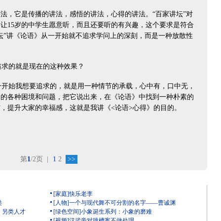
法，它是传播的讲法，感悟的讲法，心得的讲法。“百家讲坛”对
让15岁的中学生愿意听，而且还要听的有兴趣，这个要求是符合
坛”讲《论语》从一开始就不追求学问上的深刻，而是一种放散性
。
求的就是现在的这种效果？
开始我想要追求的，就是用一种情节的承载，心中有，口中无，
到的各种困境和问题，把它说出来，在《论语》中找到一种朴素的
，提升大家的幸福感，这就是我讲《<论语>心得》的目的。
第
1
/2页
|
1
2
>>
[家庭]快乐老李
类
[人物]一个与现代舞不可分割的名字——曹诚渊
）另类人才
[绿色空间]小象诞生系列：小象的磨难
[视频]汉武帝对跳槽案不做处理