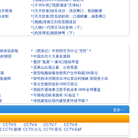
[子书午简]“我爱诵读”天津站1
情天恨海
[天天饮食]绿豆冰沙：清凉爽口，香甜解暑
香浓郁
[天天饮食]苦瓜炒虾肉：口感鲜嫩，咸香爽口
[视频]淮南王刘安意图谋反
[人物]一代球王马拉多纳（下）
[科技博览]揭密神弩（下）
人体体温发电
《西游记》中孙悟空为什么“无性”？
临时牌照
中国古代十大著名酒局
重庆"鬼屋"一家4口陆续早逝
花果山出现云窗、云帘景观
深夜
新型电脑病毒加密用户文件勒索300美元
恶臭难闻
研究称冰河期洪水冲出英吉利海峡 英国变小岛
美太空厕所造价1900万美元
我国开通海事卫星手机业务 08年全球覆盖
池
可视电话标准颁布 3G临近？
器
传统建筑比现代建筑更环保节能？
更多>>
CCTV-5
CCTV-6
CCTV-7
CCTV-8
2
CCTV-新闻
CCTV-少儿
CCTV-音乐
CCTV-E&F