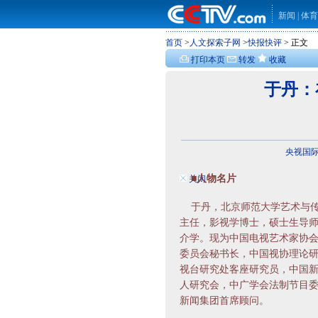
新闻
|
体育
首页
>
人文探索子网
>
快报快评
> 正文
打印本页
转发
收藏
于丹：
央视国际 w
■人物名片
关闭
于丹，北京师范大学艺术与传
主任，影视学博士，硕士生导
介学。现为中国电视艺术家协
委员会秘书长，中国视协理论
视台研究处客座研究员，中国
人研究会，中广学会法制节目
新闻集团首席顾问。