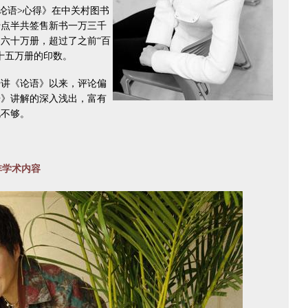
论语>心得》在中关村图书
十点半共签售新书一万三千
六十万册，超过了之前“百
十五万册的印数。
开讲《论语》以来，评论偏
语》讲解的深入浅出，富有
化不够。
。
非学术内容