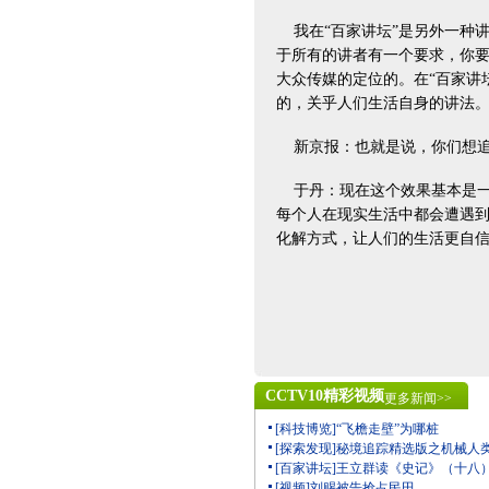
我在“百家讲坛”是另外一种讲
于所有的讲者有一个要求，你要
大众传媒的定位的。在“百家讲
的，关乎人们生活自身的讲法
新京报：也就是说，你们想追
于丹：现在这个效果基本是一
每个人在现实生活中都会遭遇
化解方式，让人们的生活更自信
CCTV10精彩视频
更多新闻>>
[科技博览]“飞檐走壁”为哪桩
[探索发现]秘境追踪精选版之机械人
[百家讲坛]王立群读《史记》（十八
[视频]刘赐被告抢占民田