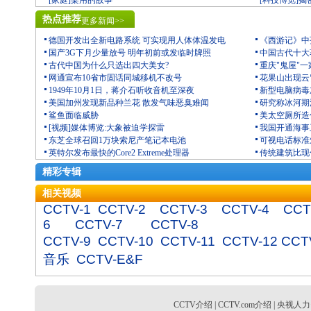
[家庭]梁用的故事
[科技博览]
热点推荐
更多新闻>>
德国开发出全新电路系统 可实现用人体体温发电
《西游记》中
国产3G下月少量放号 明年初前或发临时牌照
中国古代十大
古代中国为什么只选出四大美女?
重庆"鬼屋"一
网通宣布10省市固话同城移机不改号
花果山出现云
1949年10月1日，蒋介石听收音机至深夜
新型电脑病毒
美国加州发现新品种兰花 散发气味恶臭难闻
研究称冰河期
鲨鱼面临威胁
美太空厕所造价
[视频]媒体博览:大象被迫学探雷
我国开通海事
东芝全球召回1万块索尼产笔记本电池
可视电话标准
英特尔发布最快的Core2 Extreme处理器
传统建筑比现
精彩专辑
相关视频
CCTV-1
CCTV-2
CCTV-3
CCTV-4
CCT
6
CCTV-7
CCTV-8
CCTV-9
CCTV-10
CCTV-11
CCTV-12
CCT
音乐
CCTV-E&F
CCTV介绍
|
CCTV.com介绍
|
央视人力