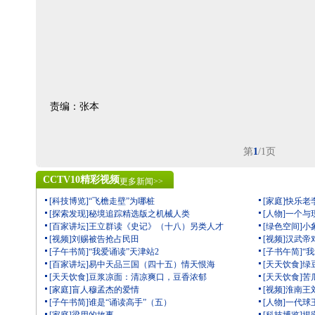
责编：张本
第
1
/1页
CCTV10精彩视频
更多新闻>>
[科技博览]“飞檐走壁”为哪桩
[家庭]快乐老
[探索发现]秘境追踪精选版之机械人类
[人物]一个
[百家讲坛]王立群读《史记》（十八）另类人才
[绿色空间]
[视频]刘赐被告抢占民田
[视频]汉武
[子午书简]“我爱诵读”天津站2
[子书午简]“
[百家讲坛]易中天品三国（四十五）情天恨海
[天天饮食]
[天天饮食]豆浆凉面：清凉爽口，豆香浓郁
[天天饮食]
[家庭]盲人穆孟杰的爱情
[视频]淮南
[子午书简]谁是“诵读高手”（五）
[人物]一代