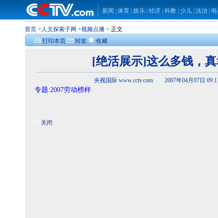
新闻
|
体育
|
娱乐
|
经济
|
科教
|
少儿
|
法治
|
电
首页
>
人文探索子网
>
视频点播
> 正文
打印本页
转发
收藏
[绝活展示]这么多钱，
央视国际 www.cctv.com 2007年04月07日 09:
专题:2007劳动榜样
关闭