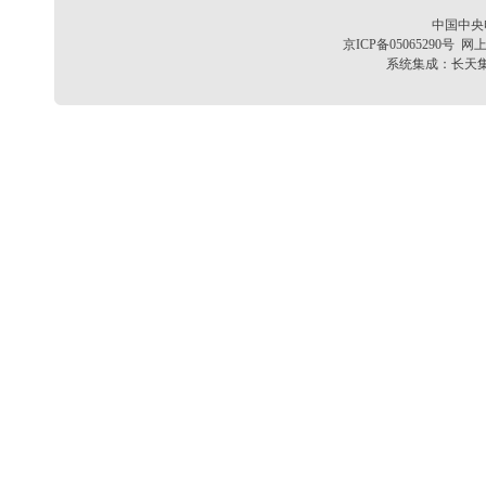
中国中央
京ICP备05065290号
网上
系统集成：
长天