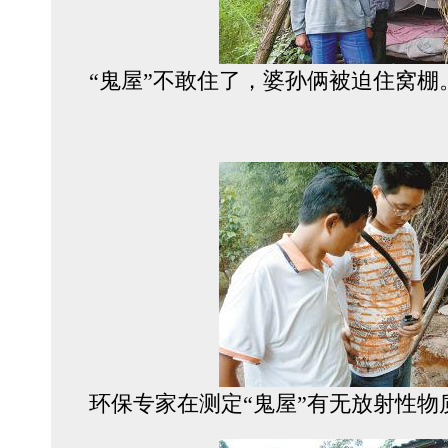
“鬼屋”不敢住了，婆孙俩被迫住窝棚
环保专家在测定“鬼屋”有无放射性物