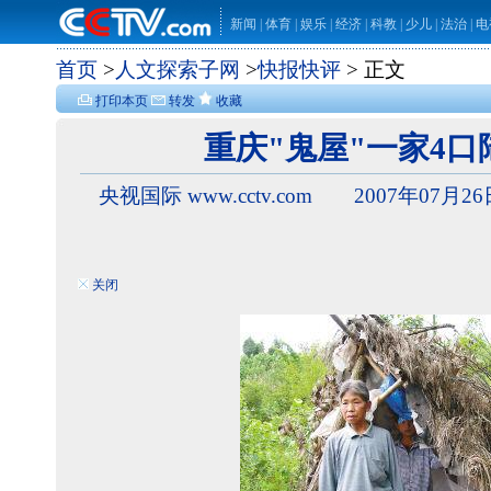
新闻
|
体育
|
娱乐
|
经济
|
科教
|
少儿
|
法治
|
电
首页
>
人文探索子网
>
快报快评
> 正文
打印本页
转发
收藏
重庆"鬼屋"一家4口
央视国际 www.cctv.com 2007年07月2
关闭