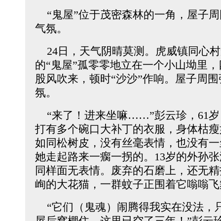
“鬼屋”位于茂密森林的一角，屋子周
气氛。
24日，天气阴晴莫测。虎威镇同心村
的“鬼屋”孤零零地立在一个小山坳里
股风吹来，顿时“沙沙”作响。屋子周
氛。
“来了！进来坐嘛……”彭云珍，61岁
打有多个碗口大补丁的衣服，身体枯瘦
如同松树皮，没有丝毫表情，也没有一
她走起路来一瘸一拐的。13岁的外孙
同样面无表情。废弃的石磨上，还无精
峋的大花猫，一群蚊子正围着它嗡嗡飞
“它们（鬼魂）闹腾得我实在没法，
屋后窝棚住，这里已空了三年！”彭云