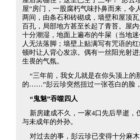
屋”房门，一股腐朽气味扑鼻而来，令
两间，由条石和砖砌成，墙壁和屋顶瓦
百孔，局部地方甚至长起了青苔。屋内
十分潮湿，地面上遍布的牛屎（当地迷
人无法落脚；墙壁上贴满写有咒语的红
顿时让人背心发凉。偶有一丝阳光射进
生畏的气氛。
“三年前，我女儿就是在你头顶上的
的……”彭云珍突然扭过一张苍白的脸
“鬼魅”吞噬四人
新房建成不久，一家4口先后早逝，
与未成年的外孙。
对过去的事，彭云珍已变得十分麻木