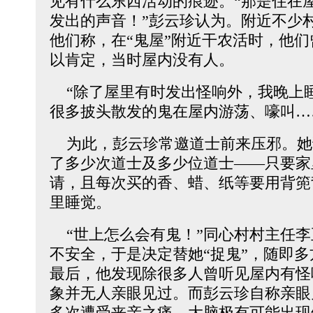
见有什么东西活动的痕迹。“那是住在
发出的声音！”彭云珍认为。附近不少
他们称，在“鬼屋”附近干农活时，他
以肯定，当时屋内没有人。
“除了屋里有时发出怪响外，我晚上
很多披头散发的鬼在屋内游荡、嚎叫…
为此，彭云珍常邀道士前来压邪。她
了多少次道士及多少位道士――只要家
请，且每次买的香、蜡、纸等要用背篼
里睡觉。
“世上怎么会有鬼！”同心村村主任李
不安全，于是决定替她“捉鬼”，随即多
最后，他发现除很多人曾听见屋内有怪
象并无人亲眼见过。而彭云珍自称亲眼
多次遭受丧亲之痛，大脑极有可能出现