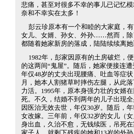
悲痛，甚至对很多不幸的事儿已记忆模
奈和不幸实在太多！
彭云珍原本有一个和睦的大家庭，有
女儿、女婿、孙女、外孙……然而，除
都随着她家新房的落成，陆陆续续离她
1982年，彭家因原有的土房破烂，
的这两间“鬼屋”。随后，她家便接连
年仅48岁的丈夫出现腰痛、吐血等症状
月，她本人割猪草时摔伤左腿，从此落
力活。1995年，原本身强力壮的女婿
死。不久，结婚不到两年的儿子出现全
因医治无效去世，年仅30岁。随后，
女改嫁。三年前，年仅32岁的女儿（
身出血，久治不愈，无钱续医，吊死在
家子人，就剩下残疾的她和13岁的外孙