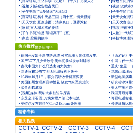
[百家讲坛]王立群读《史记》（十八）另类人才
[绿色空间]
[视频]刘赐被告抢占民田
[视频]汉武
[子午书简]“我爱诵读”天津站2
[子书午简]“
[百家讲坛]易中天品三国（四十五）情天恨海
[天天饮食]
[天天饮食]豆浆凉面：清凉爽口，豆香浓郁
[天天饮食]
[家庭]盲人穆孟杰的爱情
[视频]淮南
[子午书简]谁是“诵读高手”（五）
[人物]一代
[家庭]梁用的故事
[科技博览]
热点推荐
更多新闻>>
德国开发出全新电路系统 可实现用人体体温发电
《西游记》中
国产3G下月少量放号 明年初前或发临时牌照
中国古代十大
古代中国为什么只选出四大美女?
重庆"鬼屋"一
网通宣布10省市固话同城移机不改号
花果山出现云
1949年10月1日，蒋介石听收音机至深夜
新型电脑病毒
美国加州发现新品种兰花 散发气味恶臭难闻
研究称冰河期
鲨鱼面临威胁
美太空厕所造价
[视频]媒体博览:大象被迫学探雷
我国开通海事
东芝全球召回1万块索尼产笔记本电池
可视电话标准
英特尔发布最快的Core2 Extreme处理器
传统建筑比现
精彩专辑
相关视频
CCTV-1
CCTV-2
CCTV-3
CCTV-4
CCT