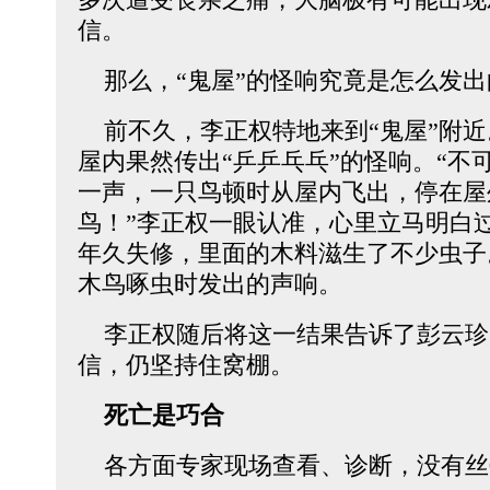
信。
那么，“鬼屋”的怪响究竟是怎么发出
前不久，李正权特地来到“鬼屋”附近
屋内果然传出“乒乒乓乓”的怪响。“不
一声，一只鸟顿时从屋内飞出，停在屋
鸟！”李正权一眼认准，心里立马明白过
年久失修，里面的木料滋生了不少虫子
木鸟啄虫时发出的声响。
李正权随后将这一结果告诉了彭云珍
信，仍坚持住窝棚。
死亡是巧合
各方面专家现场查看、诊断，没有丝