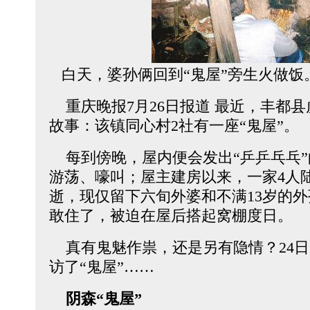
白天，婆孙俩回到“鬼屋”旁生火做饭
重庆晚报7月26日报道 最近，丰都
故事：该镇同心村2社有一座“鬼屋”。
每到傍晚，屋内便会发出“乒乒乓乓”
游荡、嚎叫；屋主建房以来，一家4人
逝，现仅留下六旬外婆和不满13岁的
敢住了，被迫在屋后搭起窝棚度日。
真有鬼魅作祟，还是另有隐情？24日
访了“鬼屋”……
阴森“鬼屋”