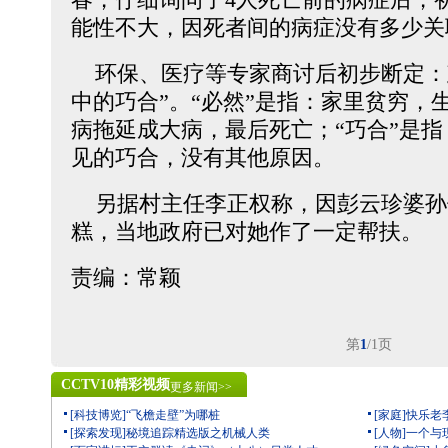
能性不大，因死者间的病症没有多少关
环保、医疗等专家商讨后初步断定：
中的巧合”。“必然”是指：家里贫穷，
病拖延成大病，最后死亡；“巧合”是指
见的巧合，没有其他原因。
另据村主任李正权称，因彭云珍婆孙
糕，当地政府已对她作了一定帮扶。
责编：常颖
第
1
/1页
CCTV10精彩视频
更多新闻>>
[科技博览]“飞檐走壁”为哪桩
[家庭]快乐老
[探索发现]秘境追踪精选版之机械人类
[人物]一个