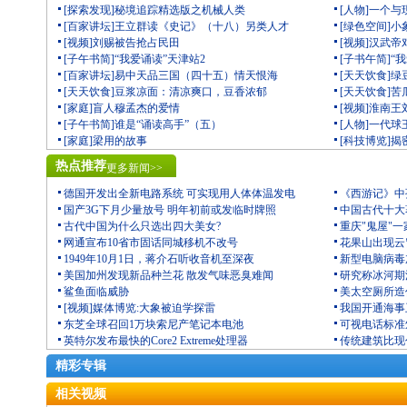
[探索发现]秘境追踪精选版之机械人类
[人物]一个
[百家讲坛]王立群读《史记》（十八）另类人才
[绿色空间]
[视频]刘赐被告抢占民田
[视频]汉武
[子午书简]“我爱诵读”天津站2
[子书午简]“
[百家讲坛]易中天品三国（四十五）情天恨海
[天天饮食]
[天天饮食]豆浆凉面：清凉爽口，豆香浓郁
[天天饮食]
[家庭]盲人穆孟杰的爱情
[视频]淮南
[子午书简]谁是“诵读高手”（五）
[人物]一代
[家庭]梁用的故事
[科技博览]
热点推荐
更多新闻>>
德国开发出全新电路系统 可实现用人体体温发电
《西游记》中
国产3G下月少量放号 明年初前或发临时牌照
中国古代十大
古代中国为什么只选出四大美女?
重庆"鬼屋"一
网通宣布10省市固话同城移机不改号
花果山出现云
1949年10月1日，蒋介石听收音机至深夜
新型电脑病毒
美国加州发现新品种兰花 散发气味恶臭难闻
研究称冰河期
鲨鱼面临威胁
美太空厕所造价
[视频]媒体博览:大象被迫学探雷
我国开通海事
东芝全球召回1万块索尼产笔记本电池
可视电话标准
英特尔发布最快的Core2 Extreme处理器
传统建筑比现
精彩专辑
相关视频