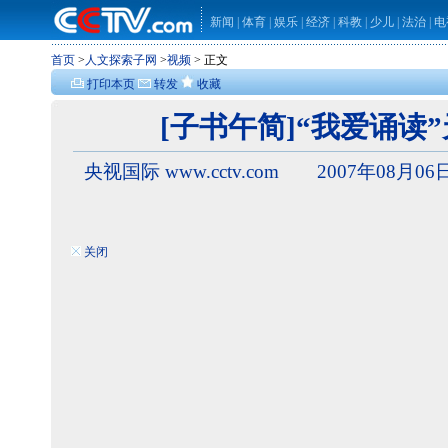
新闻
|
体育
|
娱乐
|
经济
|
科教
|
少儿
|
法治
|
电
首页
>
人文探索子网
>
视频
> 正文
打印本页
转发
收藏
[子书午简]“我爱诵读
央视国际 www.cctv.com 2007年08月06日
关闭