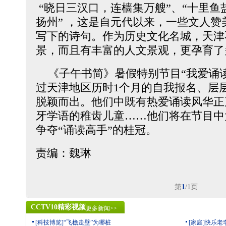
“晓日三汉口，连樯集万艘”、“十里鱼
扬州” ，这是自元代以来，一些文人
写下的诗句。作为历史文化名城，天津
景，而且有丰富的人文景观，更孕育了
《子午书简》暑假特别节目“我爱诵读
过天津地区历时1个月的自我报名、层层
脱颖而出。他们中既有热爱诵读风华正
牙学语的稚齿儿童……他们将在节目中
争夺“诵读高手”的桂冠。
责编：魏琳
第
1
/1页
CCTV10精彩视频
更多新闻>>
[科技博览]“飞檐走壁”为哪桩
[家庭]快乐老