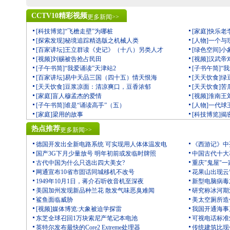
CCTV10精彩视频
更多新闻>>
[科技博览]“飞檐走壁”为哪桩
[家庭]快乐老
[探索发现]秘境追踪精选版之机械人类
[人物]一个
[百家讲坛]王立群读《史记》（十八）另类人才
[绿色空间]
[视频]刘赐被告抢占民田
[视频]汉武
[子午书简]“我爱诵读”天津站2
[子书午简]“
[百家讲坛]易中天品三国（四十五）情天恨海
[天天饮食]
[天天饮食]豆浆凉面：清凉爽口，豆香浓郁
[天天饮食]
[家庭]盲人穆孟杰的爱情
[视频]淮南
[子午书简]谁是“诵读高手”（五）
[人物]一代
[家庭]梁用的故事
[科技博览]
热点推荐
更多新闻>>
德国开发出全新电路系统 可实现用人体体温发电
《西游记》中
国产3G下月少量放号 明年初前或发临时牌照
中国古代十大
古代中国为什么只选出四大美女?
重庆"鬼屋"一
网通宣布10省市固话同城移机不改号
花果山出现云
1949年10月1日，蒋介石听收音机至深夜
新型电脑病毒
美国加州发现新品种兰花 散发气味恶臭难闻
研究称冰河期
鲨鱼面临威胁
美太空厕所造价
[视频]媒体博览:大象被迫学探雷
我国开通海事
东芝全球召回1万块索尼产笔记本电池
可视电话标准
英特尔发布最快的Core2 Extreme处理器
传统建筑比现