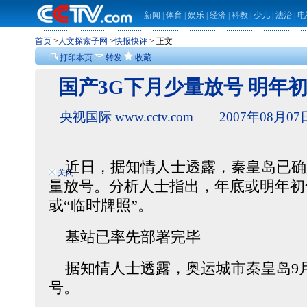
新闻
|
体育
|
娱乐
|
经济
|
科教
|
少儿
|
法治
|
电
首页
>
人文探索子网
>
快报快评
> 正文
打印本页
转发
收藏
国产3G下月少量放号 明年
央视国际 www.cctv.com 2007年08月07
近日，据知情人士透露，秦皇岛已确定9
关闭
量放号。分析人士指出，年底或明年初
或“临时牌照”。
基站已率先部署完毕
据知情人士透露，奥运城市秦皇岛9月
号。