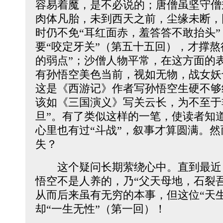
容易着魔，是不必说的；唐僧虽坚守僧
肉体凡胎，未到西天之前，尘缘未断，
时仍不免“耳红面赤，羞答答不敢抬头
要“咬定牙关”（第五十五回），才撑熬
的弱点”；沙僧人物平常，在这方面的
有孙悟空美色当前，视如无物，战女妖
这是《西游记》作者写孙悟空生硬不够
该如《三国演义》写关云长，为不至于
旦”。有了类似这样的一笔，使读者知
心里也有过“斗战”，叙事才算圆满。
失？
这个疑问长期萦绕心中。直到最近
悟空不是人养的，乃“父天母地，石裂
从而后来虽有无穷的本事，但这位“天
却“一生无性”（第一回）！