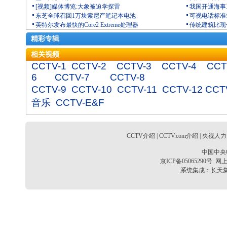
[视频]媒体博览:大象被迫学探雷
我国开通海事
东芝全球召回1万块索尼产笔记本电池
可视电话标准
英特尔发布最快的Core2 Extreme处理器
传统建筑比现
精彩专辑
相关视频
CCTV-1
CCTV-2
CCTV-3
CCTV-4
CCT
6
CCTV-7
CCTV-8
CCTV-9
CCTV-10
CCTV-11
CCTV-12
CCT
音乐
CCTV-E&F
CCTV介绍
|
CCTV.com介绍
|
央视人力
中国中央
京ICP备05065290号
网上
系统集成：
长天