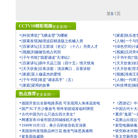
第
1
/1页
CCTV10精彩视频
更多新闻>>
[科技博览]“飞檐走壁”为哪桩
[家庭]快乐老
[探索发现]秘境追踪精选版之机械人类
[人物]一个
[百家讲坛]王立群读《史记》（十八）另类人才
[绿色空间]
[视频]刘赐被告抢占民田
[视频]汉武
[子午书简]“我爱诵读”天津站2
[子书午简]“
[百家讲坛]易中天品三国（四十五）情天恨海
[天天饮食]
[天天饮食]豆浆凉面：清凉爽口，豆香浓郁
[天天饮食]
[家庭]盲人穆孟杰的爱情
[视频]淮南
[子午书简]谁是“诵读高手”（五）
[人物]一代
[家庭]梁用的故事
[科技博览]
热点推荐
更多新闻>>
德国开发出全新电路系统 可实现用人体体温发电
《西游记》中
国产3G下月少量放号 明年初前或发临时牌照
中国古代十大
古代中国为什么只选出四大美女?
重庆"鬼屋"一
网通宣布10省市固话同城移机不改号
花果山出现云
1949年10月1日，蒋介石听收音机至深夜
新型电脑病毒
美国加州发现新品种兰花 散发气味恶臭难闻
研究称冰河期
鲨鱼面临威胁
美太空厕所造价