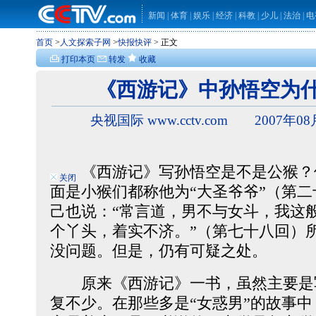
新闻
|
体育
|
娱乐
|
经济
|
科教
|
少儿
|
法治
|
电
首页
>
人文探索子网
>
快报快评
> 正文
打印本页
转发
收藏
《西游记》中孙悟空为什
央视国际 www.cctv.com 2007年08
《西游记》写孙悟空是不是公猴？
关闭
面是小猴们都称他为“大圣爷爷”（第
己也说：“常言道，男不与女斗，我这
个丫头，着实不济。”（第七十八回）
没问题。但是，仍有可疑之处。
原来《西游记》一书，虽然主要是
复不少。在那些多是“女惑男”的故事