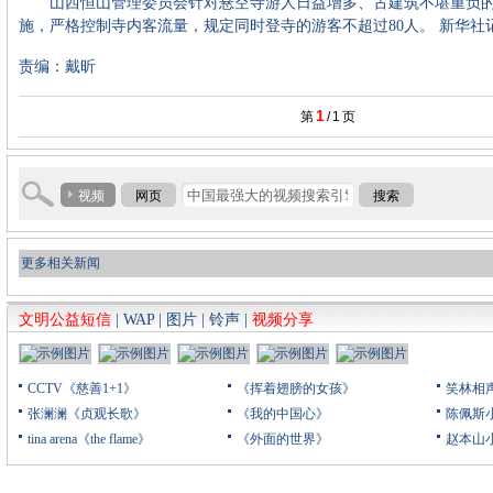
山西恒山管理委员会针对悬空寺游人日益增多、古建筑不堪重负的
施，严格控制寺内客流量，规定同时登寺的游客不超过80人。 新华社
责编：戴昕
1
第
/
1
页
视频
网页
搜索
更多相关新闻
文明公益短信
|
WAP
|
图片
|
铃声
|
视频分享
CCTV《慈善1+1》
《挥着翅膀的女孩》
笑林相
张澜澜《贞观长歌》
《我的中国心》
陈佩斯
tina arena《the flame》
《外面的世界》
赵本山