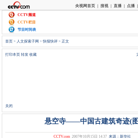
央视网首页
|
搜视
|
直播
|
点播
|
CCTV频道
CCTV栏目
节目时间表
首页
>
人文探索子网
>
快报快评
> 正文
打印本页
转发
收藏
关闭
悬空寺――中国古建筑奇迹(图
CCTV.com
2007年10月15日 14:37
来源：新华社