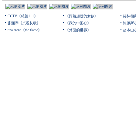
CCTV《慈善1+1》
《挥着翅膀的女孩》
笑林相
张澜澜《贞观长歌》
《我的中国心》
陈佩斯
tina arena《the flame》
《外面的世界》
赵本山