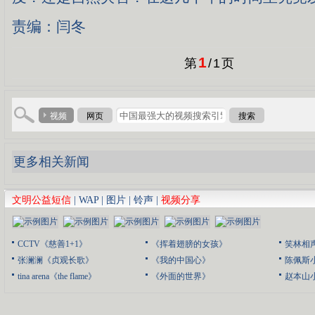
责编：闫冬
1
第
/
1
页
视频
网页
搜索
更多相关新闻
文明公益短信
|
WAP
|
图片
|
铃声
|
视频分享
CCTV《慈善1+1》
《挥着翅膀的女孩》
笑林相
张澜澜《贞观长歌》
《我的中国心》
陈佩斯
tina arena《the flame》
《外面的世界》
赵本山