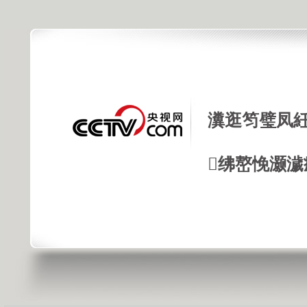
瀵逛笉璧凤紝
绋嶅悗灏濊