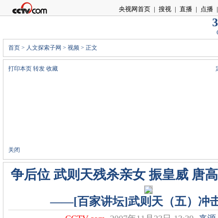
央视网首页
|
搜视
|
直播
|
点播
|
3
首页
>
人文探索子网
>
视频
> 正文
打印本页
转发
收藏
关闭
争后位 武则天残杀亲女 振皇威 唐
――[百家讲坛]武则天（五）冲