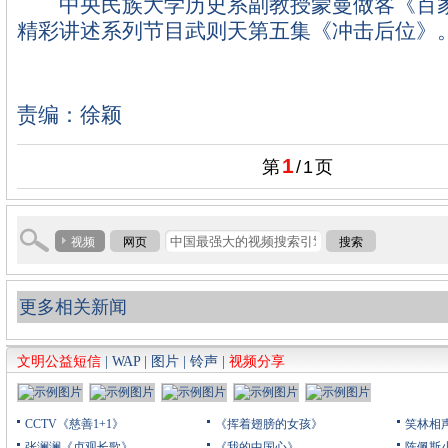
中央民族大学历史系副教授蒙曼做客《百家
精彩讲述系列节目武则天第五集《冲击后位》
责编：徐颖
1
第
/
1
页
视频
网页
搜索
更多相关新闻
文明公益短信
|
WAP
|
图片
|
铃声
|
视频分享
CCTV《慈善1+1》
《挥着翅膀的女孩》
笑林相
张澜澜《贞观长歌》
《我的中国心》
陈佩斯