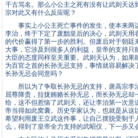
千古骂名。那么小公主之死有没有让武则天达
宗对此又有什么反应呢？
事实上小公主死亡事件的发生，使本来两边
李治，终于下定了废黜皇后的决心，武则天用
的代价赢得了第一步的胜利。但废后对于朝廷
大事，它涉及到很多人的利益，皇帝的支持只
大臣的态度同样至关重要。武则天认为，如果
为百官之首的长孙无忌支持，事情就容易解决
长孙无忌会同意吗？
所以为了争取长孙无忌的支持，唐高宗李治
屈尊降贵，拉拢贿赂长孙无忌，而长孙无忌却
给，这不但惹恼了武则天，还让李治第一次意
帝当得如此窝囊。历史学家认为，也就是从这
希望利用废王立武这件事，让自己摆脱受制于
么，得到了皇帝全力支持的武昭仪，下一步又