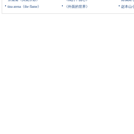
tina arena《the flame》
《外面的世界》
赵本山