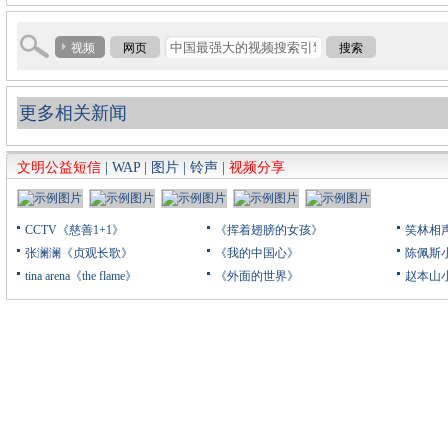
视频
网页
搜索
更多相关新闻
文明公益短信
|
WAP
|
图片
|
铃声
|
视频分享
CCTV《慈善1+1》
《挥着翅膀的女孩》
笑林相
张澜澜《贞观长歌》
《我的中国心》
陈佩斯
tina arena《the flame》
《外面的世界》
赵本山