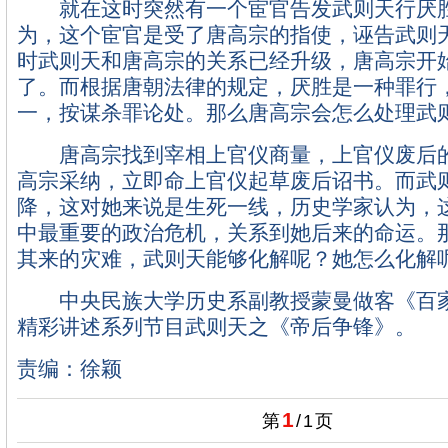
就在这时突然有一个宦官告发武则天行厌胜
为，这个宦官是受了唐高宗的指使，诬告武则
时武则天和唐高宗的关系已经升级，唐高宗开
了。而根据唐朝法律的规定，厌胜是一种罪行
一，按谋杀罪论处。那么唐高宗会怎么处理武
唐高宗找到宰相上官仪商量，上官仪废后的
高宗采纳，立即命上官仪起草废后诏书。而武
降，这对她来说是生死一线，历史学家认为，
中最重要的政治危机，关系到她后来的命运。
其来的灾难，武则天能够化解呢？她怎么化解
中央民族大学历史系副教授蒙曼做客《百家
精彩讲述系列节目武则天之《帝后争锋》。
责编：徐颖
1
第
/
1
页