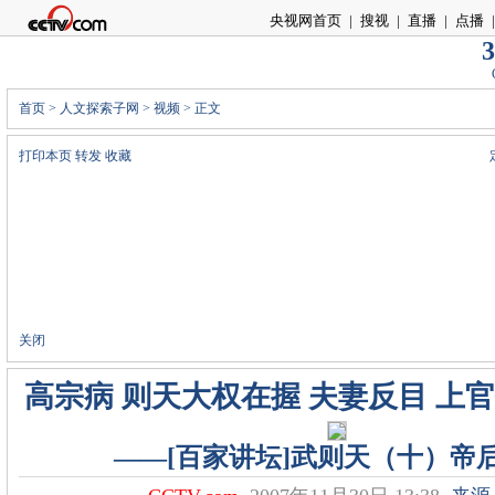
央视网首页
|
搜视
|
直播
|
点播
|
3
首页
>
人文探索子网
>
视频
> 正文
打印本页
转发
收藏
关闭
高宗病 则天大权在握 夫妻反目 上
――[百家讲坛]武则天（十）帝