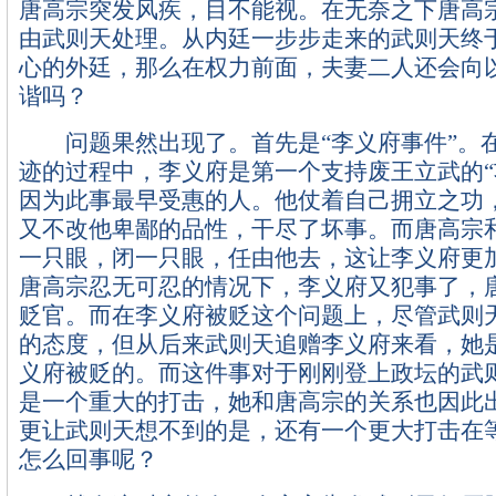
唐高宗突发风疾，目不能视。在无奈之下唐高
由武则天处理。从内廷一步步走来的武则天终
心的外廷，那么在权力前面，夫妻二人还会向
谐吗？
问题果然出现了。首先是“李义府事件”。
迹的过程中，李义府是第一个支持废王立武的“
因为此事最早受惠的人。他仗着自己拥立之功
又不改他卑鄙的品性，干尽了坏事。而唐高宗
一只眼，闭一只眼，任由他去，这让李义府更
唐高宗忍无可忍的情况下，李义府又犯事了，
贬官。而在李义府被贬这个问题上，尽管武则
的态度，但从后来武则天追赠李义府来看，她
义府被贬的。而这件事对于刚刚登上政坛的武
是一个重大的打击，她和唐高宗的关系也因此
更让武则天想不到的是，还有一个更大打击在
怎么回事呢？