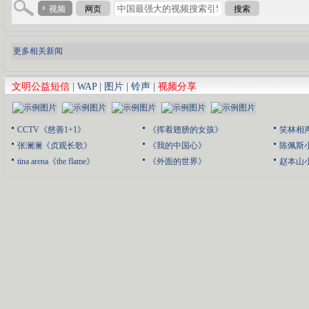
视频
网页
搜索
更多相关新闻
文明公益短信
|
WAP
|
图片
|
铃声
|
视频分享
CCTV《慈善1+1》
《挥着翅膀的女孩》
笑林相
张澜澜《贞观长歌》
《我的中国心》
陈佩斯
tina arena《the flame》
《外面的世界》
赵本山