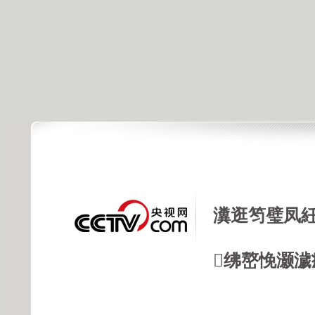
瀵逛笉璧凤紝
绋嶅悗灏濊