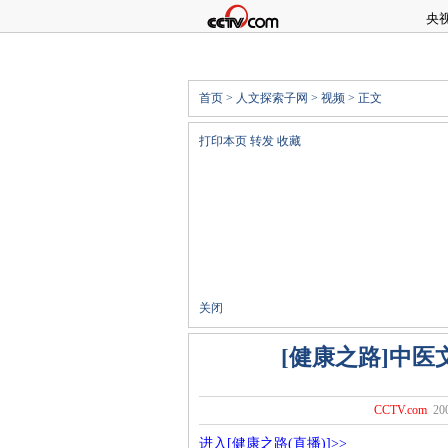
央
首页
>
人文探索子网
>
视频
> 正文
打印本页
转发
收藏
关闭
[健康之路]中
CCTV.com
20
进入[健康之路(直播)]>>