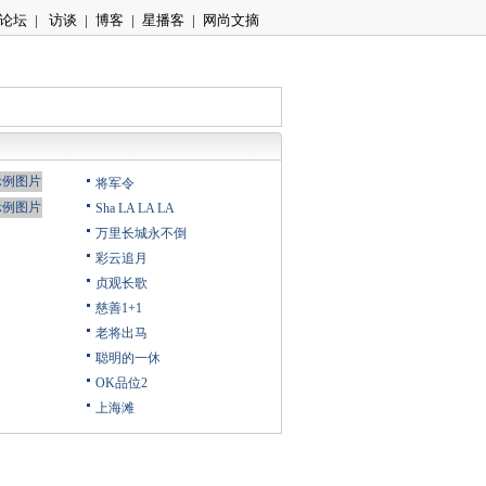
论坛
|
访谈
|
博客
|
星播客
|
网尚文摘
将军令
Sha LA LA LA
万里长城永不倒
彩云追月
贞观长歌
慈善1+1
老将出马
聪明的一休
OK品位2
上海滩