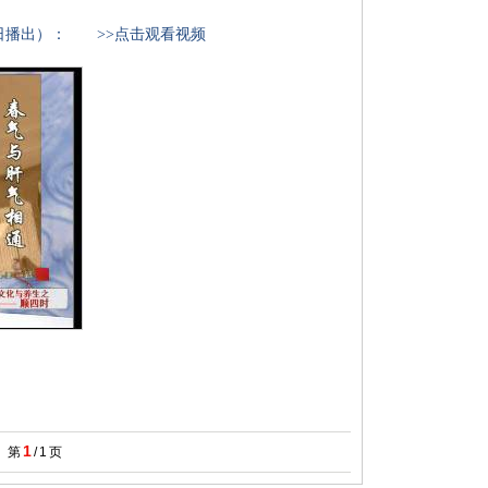
月7日播出）：
>>点击观看视频
1
第
/
1
页