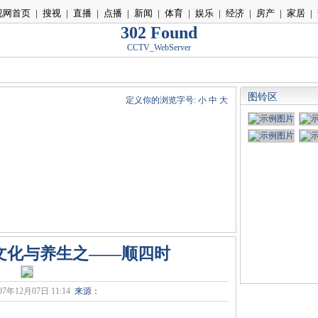
视网首页
|
搜视
|
直播
|
点播
|
新闻
|
体育
|
娱乐
|
经济
|
房产
|
家居
|
302 Found
CCTV_WebServer
图铃区
定义你的浏览字号:
小
中
大
医文化与养生之――顺四时
07年12月07日 11:14
来源：