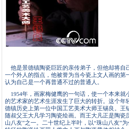
他是景德镇陶瓷巨匠的亲传弟子，但他却将自
一个外人的指点，他被誉为当今瓷上文人画的第
认为自己是一个再普通不过的普通人。
1954年，画家梅健鹰的一句话，使一个本来就
的艺术家的艺术生涯发生了巨大的转折。这个年
德镇历史上第一位中国工艺美术大师王锡良。王锡
随叔父王大凡学习陶瓷绘画。而王大凡正是陶瓷
山八友”之一。二十世纪上半叶，以“珠山八友”