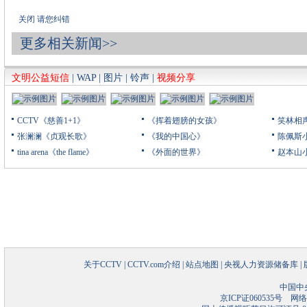
关闭
请您纠错
更多相关新闻>>
文明公益短信
|
WAP
|
图片
|
铃声
|
视频分享
CCTV《慈善1+1》
《挥着翅膀的女孩》
笑林相
张澜澜《贞观长歌》
《我的中国心》
陈佩斯
tina arena《the flame》
《外面的世界》
赵本山
关于CCTV
|
CCTV.com介绍
|
站点地图
|
央视人力资源储备库
|
中国中
京ICP证060535号
网络文