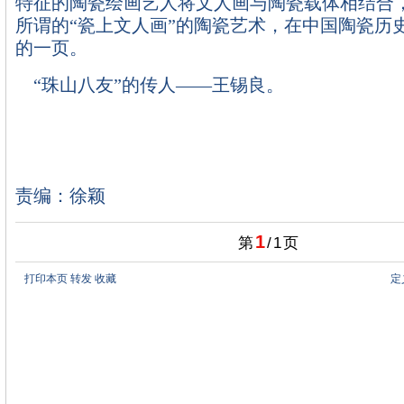
特征的陶瓷绘画艺人将文人画与陶瓷载体相结合
所谓的“瓷上文人画”的陶瓷艺术，在中国陶瓷历
的一页。
“珠山八友”的传人――王锡良。
责编：徐颖
1
第
/
1
页
打印本页
转发
收藏
定