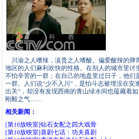
川渝之人嗜辣，滇贵之人嗜酸。偏爱酸辣的脾
地区的人们麻利欢快的性格。在别人的城市里讨
不怕辛苦的一群；在自己的地盘里过日子，他们
一群。人们说“少不入川”，是怕斗志被埋没在安
出关”，却没有发现西南的青山绿水间也蕴藏着
刚毅之气……
相关新闻：
[第10放映室]钻石女配之四大戏骨
[第10放映室]喜剧七话：功夫喜剧