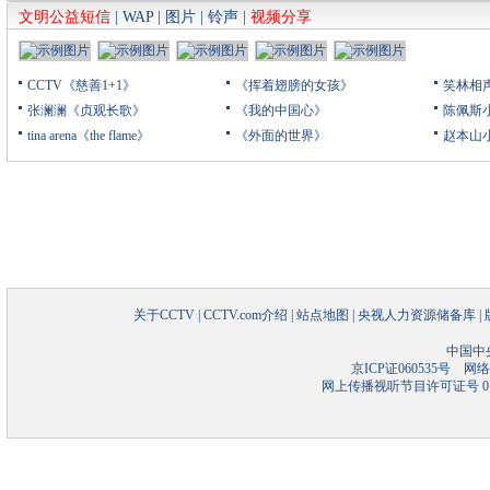
文明公益短信
|
WAP
|
图片
|
铃声
|
视频分享
CCTV《慈善1+1》
《挥着翅膀的女孩》
笑林相
张澜澜《贞观长歌》
《我的中国心》
陈佩斯
tina arena《the flame》
《外面的世界》
赵本山
关于CCTV
|
CCTV.com介绍
|
站点地图
|
央视人力资源储备库
|
中国中
京ICP证060535号
网络文
网上传播视听节目许可证号 01