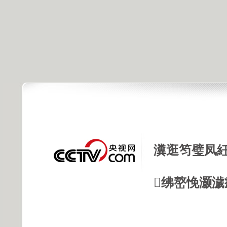
瀵逛笉璧凤紝
绋嶅悗灏濊