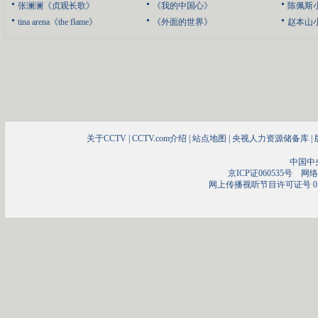
张澜澜《贞观长歌》
《我的中国心》
陈佩斯
tina arena《the flame》
《外面的世界》
赵本山
关于CCTV
|
CCTV.com介绍
|
站点地图
|
央视人力资源储备库
|
中国中
京ICP证060535号
网络文
网上传播视听节目许可证号 01