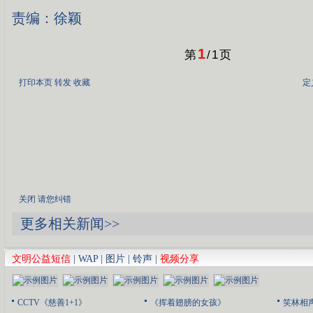
责编：徐颖
1
第
/
1
页
打印本页
转发
收藏
定
关闭
请您纠错
更多相关新闻>>
文明公益短信
|
WAP
|
图片
|
铃声
|
视频分享
CCTV《慈善1+1》
《挥着翅膀的女孩》
笑林相