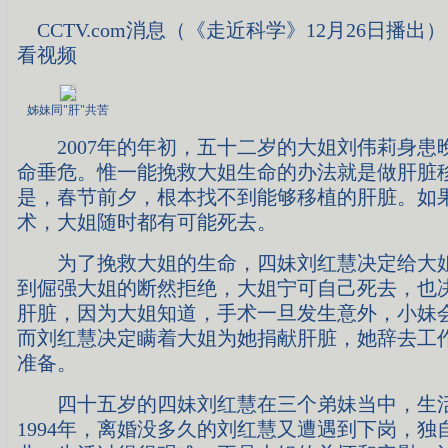
CCTV.com消息（《走近科学》12月26日
看视频
姊妹同"肝"共苦
2007年的年初，五十二岁的大姐刘伟莉身患
命垂危。惟一能挽救大姐生命的办法就是做肝脏
是，春节前夕，根本找不到能够移植的肝脏。如
术，大姐随时都有可能死去。
为了挽救大姐的生命，四妹刘红慧决定给大姐
到倔强大姐的断然拒绝，大姐宁可自己死去，也
肝脏，因为大姐知道，手术一旦发生意外，小妹
而刘红慧决定瞒着大姐为她捐献肝脏，她辞去工
准备。
四十五岁的四妹刘红慧在三个弟妹当中，生活
1994年，离婚没多久的刘红慧又遭遇到下岗，独