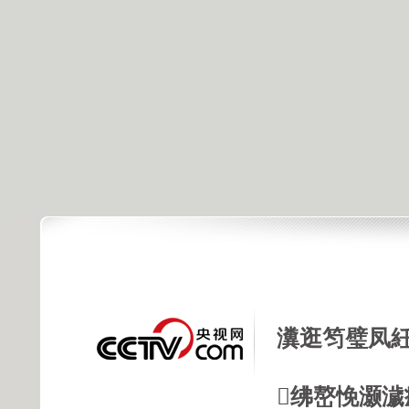
瀵逛笉璧凤紝
绋嶅悗灏濊