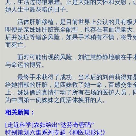
儿，生活过得很艰难。正是大姐的关怀和安慰，
她人生中最灰暗的日子。
活体肝脏移植，是目前世界上公认的具有极大
即便是亲姊妹肝脏完全配型，也存在着血流量大
后并发症等诸多风险，如果手术稍有不慎，将导
而死亡。
面对可能出现的风险，刘红慧静静地躺在手术
与命运的博弈。
最终手术获得了成功，当术后的刘伟莉得知是
给她捐献的肝脏，是四妹救了她一命，百感交集
上。姊妹俩的真情打动了所有在场的医护人员，
为中国第一例姊妹之间活体换肝的人。
相关新闻：
[走近科学]农妇绘出”达芬奇密码”
特别策划六集系列专题《神医现形记》