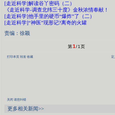
[走近科学]解读谷丫密码（二）
《走近科学-调查北纬三十度》金秋浓情奉献！
[走近科学]他手里的硬币“爆炸”了（二）
[走近科学]“神医”现形记?离奇的火罐
责编：徐颖
1
第
/
1
页
打印本页
转发
收藏
定
关闭
请您纠错
更多相关新闻>>