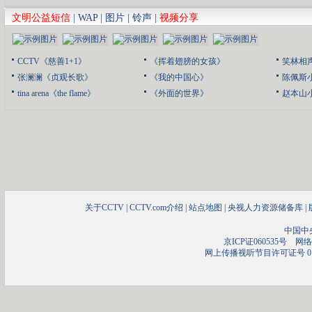
文明公益短信
|
WAP
|
图片
|
铃声
|
视频分享
CCTV《慈善1+1》
《挥着翅膀的女孩》
笑林相
张澜澜《贞观长歌》
《我的中国心》
陈佩斯
tina arena《the flame》
《外面的世界》
赵本山
关于CCTV
|
CCTV.com介绍
|
站点地图
|
央视人力资源储备库
|
中国中
京ICP证060535号
网络文
网上传播视听节目许可证号 01