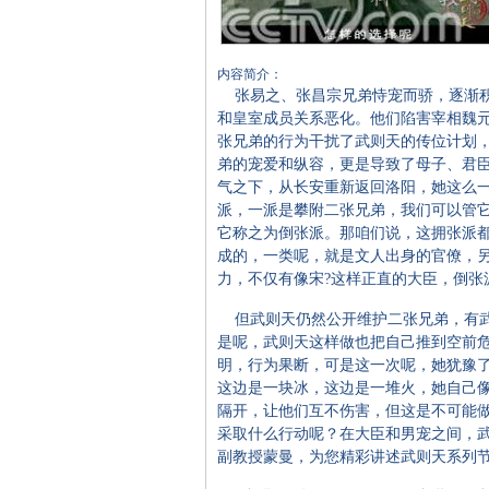
内容简介：
张易之、张昌宗兄弟恃宠而骄，逐渐积
和皇室成员关系恶化。他们陷害宰相魏
张兄弟的行为干扰了武则天的传位计划
弟的宠爱和纵容，更是导致了母子、君
气之下，从长安重新返回洛阳，她这么
派，一派是攀附二张兄弟，我们可以管
它称之为倒张派。那咱们说，这拥张派
成的，一类呢，就是文人出身的官僚，
力，不仅有像宋?这样正直的大臣，倒张
但武则天仍然公开维护二张兄弟，有武
是呢，武则天这样做也把自己推到空前
明，行为果断，可是这一次呢，她犹豫
这边是一块冰，这边是一堆火，她自己
隔开，让他们互不伤害，但这是不可能
采取什么行动呢？在大臣和男宠之间，
副教授蒙曼，为您精彩讲述武则天系列