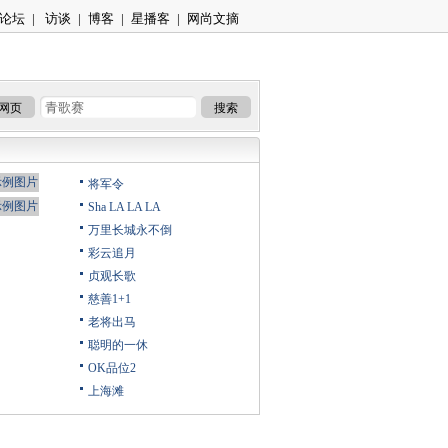
论坛
|
访谈
|
博客
|
星播客
|
网尚文摘
网页
搜索
将军令
Sha LA LA LA
万里长城永不倒
彩云追月
贞观长歌
慈善1+1
老将出马
聪明的一休
OK品位2
上海滩