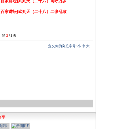
[百家讲坛]武则天（二十六）嵩呼万岁
[百家讲坛]武则天（二十八）二张乱政
1
第
/
1
页
定义你的浏览字号:
小
中
大
分享