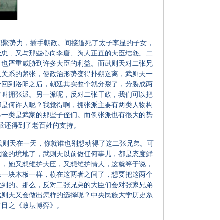
聚势力，插手朝政。间接逼死了太子李显的子女，
元忠，又与那些心向李唐、为人正直的大臣结怨。二
，也严重威胁到许多大臣的利益。而武则天对二张兄
臣关系的紧张，使政治形势变得扑朔迷离，武则天一
一回到洛阳之后，朝廷其实整个就分裂了，分裂成两
它叫拥张派。另一派呢，反对二张干政，我们可以把
都是何许人呢？我觉得啊，拥张派主要有两类人物构
另一类是武家的那些子侄们。而倒张派也有很大的势
派还得到了老百姓的支持。
则天在一天，你就谁也别想动得了这二张兄弟。可
危险的境地了，武则天以前做任何事儿，都是态度鲜
了，她又想维护大臣，又想维护情人，这就等于说，
像一块木板一样，横在这两者之间了，想要把这两个
做到的。那么，反对二张兄弟的大臣们会对张家兄弟
武则天又会做出怎样的选择呢？中央民族大学历史系
节目之《政坛博弈》。