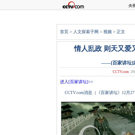
央
首页
>
人文探索子网
>
视频
> 正文
情人乱政 则天又爱
――[百家讲坛
CCTV.com
20
进入[百家讲坛]>>
CCTV.com消息（《百家讲坛》12