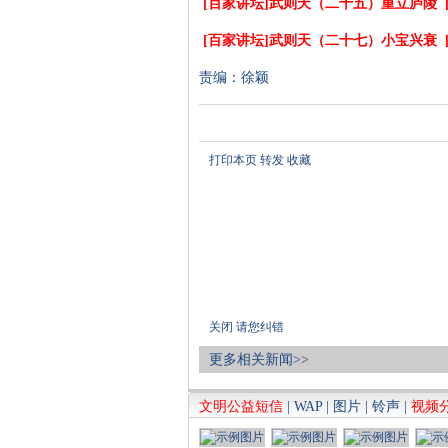
[百家讲坛]武则天（二十五）重立庐陵
[百家讲坛]武则天（二十七）小宝兴衰
责编：徐颖
打印本页
转发
收藏
关闭
请您纠错
更多相关新闻>>
文明公益短信
|
WAP
|
图片
|
铃声
|
视频