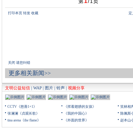
1
第
/
1
页
打印本页
转发
收藏
定
关闭
请您纠错
更多相关新闻>>
文明公益短信
|
WAP
|
图片
|
铃声
|
视频分享
CCTV《慈善1+1》
《挥着翅膀的女孩》
笑林相
张澜澜《贞观长歌》
《我的中国心》
陈佩斯
tina arena《the flame》
《外面的世界》
赵本山