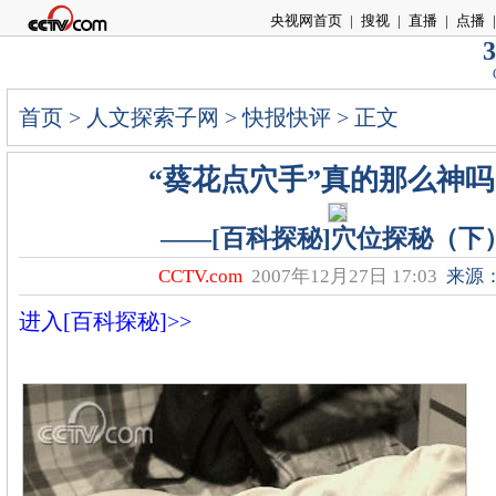
央视网首页
|
搜视
|
直播
|
点播
|
3
首页
>
人文探索子网
>
快报快评
> 正文
“葵花点穴手”真的那么神吗
――[百科探秘]穴位探秘（下
CCTV.com
2007年12月27日 17:03
来源
进入[百科探秘]>>