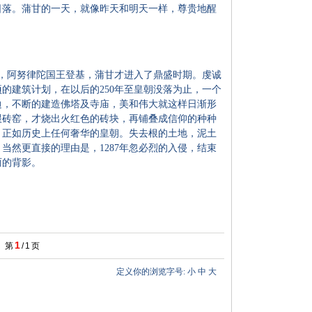
日落。蒲甘的一天，就像昨天和明天一样，尊贵地醒
年，阿努律陀国王登基，蒲甘才进入了鼎盛时期。虔诚
的建筑计划，在以后的250年至皇朝没落为止，一个
边，不断的建造佛塔及寺庙，美和伟大就这样日渐形
喂砖窑，才烧出火红色的砖块，再铺叠成信仰的种种
，正如历史上任何奢华的皇朝。失去根的土地，泥土
当然更直接的理由是，1287年忽必烈的入侵，结束
丽的背影。
1
第
/
1
页
定义你的浏览字号:
小
中
大