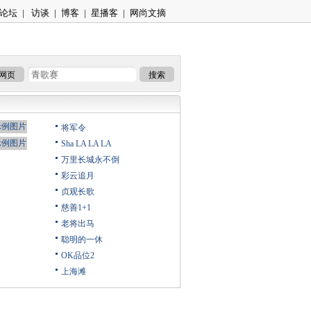
论坛
|
访谈
|
博客
|
星播客
|
网尚文摘
网页
搜索
将军令
Sha LA LA LA
万里长城永不倒
彩云追月
贞观长歌
慈善1+1
老将出马
聪明的一休
OK品位2
上海滩