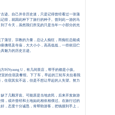
古迹。自己并非历史迷，只是记得曾经看过一张蒲
远记得，就因此种下了旅行的种子。曾到此一游的马
。到了今天，虽然我们所见的只是当年一小部分的光
了蒲甘。宗教的力量，总让人痴狂，而痴狂总能成
00座佛塔及寺庙，大大小小，高高低低，一些依旧伫
最具魅力的历史古迹。
Nyaung U，有几间茶店，帮手的都是小孩。
不少便宜的住宿及餐馆。下了车，早起的三轮车夫拉着我
料，住宿其实不远，但是不想让早起的人失望。努力
缺了几颗牙齿。可能原是当地农民，后来开发旅游
表情，或许曾经和土地如此相依相偎过。在旅行过的
最好，态度十分诚恳，肯帮助游客，把钱接到手上，