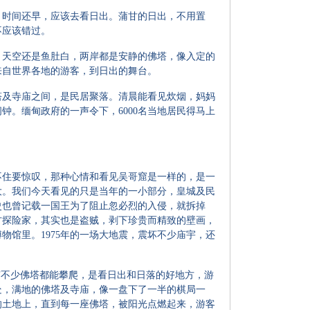
时间还早，应该去看日出。蒲甘的日出，不用置
不应该错过。
天空还是鱼肚白，两岸都是安静的佛塔，像入定的
来自世界各地的游客，到日出的舞台。
塔及寺庙之间，是民居聚落。清晨能看见炊烟，妈妈
钟。缅甸政府的一声令下，6000名当地居民得马上
住要惊叹，那种心情和看见吴哥窟是一样的，是一
大。我们今天看见的只是当年的一小部分，皇城及民
史也曾记载一国王为了阻止忽必烈的入侵，就拆掉
西方探险家，其实也是盗贼，剥下珍贵而精致的壁画，
物馆里。1975年的一场大地震，震坏不少庙宇，还
不少佛塔都能攀爬，是看日出和日落的好地方，游
处，满地的佛塔及寺庙，像一盘下了一半的棋局一
的土地上，直到每一座佛塔，被阳光点燃起来，游客