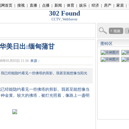
视网首页
|
搜视
|
直播
|
点播
|
新闻
|
体育
|
娱乐
|
经济
|
房产
|
家居
|
302 Found
CCTV_WebServer
视频
图铃区
华美日出:缅甸蒲甘
08年01月03日 11:34
来源：
我已经能隐约看见一些佛塔的剪影。我甚至能想像当阳光
。
已经能隐约看见一些佛塔的剪影。我甚至能想像当
一种金黄。较大的佛塔，被灯光照着，像路上一盏明