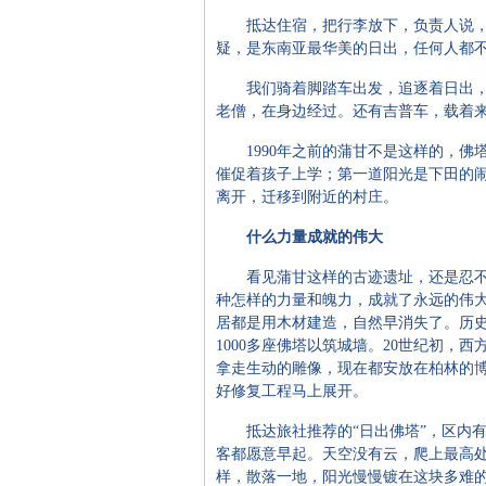
抵达住宿，把行李放下，负责人说，
疑，是东南亚最华美的日出，任何人都
我们骑着脚踏车出发，追逐着日出，
老僧，在身边经过。还有吉普车，载着
1990年之前的蒲甘不是这样的，佛
催促着孩子上学；第一道阳光是下田的闹
离开，迁移到附近的村庄。
什么力量成就的伟大
看见蒲甘这样的古迹遗址，还是忍不
种怎样的力量和魄力，成就了永远的伟
居都是用木材建造，自然早消失了。历
1000多座佛塔以筑城墙。20世纪初，
拿走生动的雕像，现在都安放在柏林的博
好修复工程马上展开。
抵达旅社推荐的“日出佛塔”，区内有
客都愿意早起。天空没有云，爬上最高
样，散落一地，阳光慢慢镀在这块多难