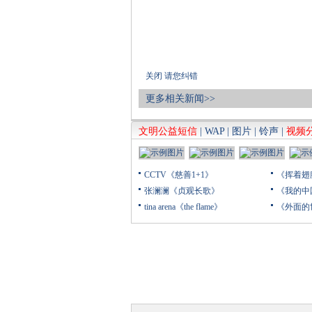
关闭
请您纠错
更多相关新闻>>
文明公益短信
|
WAP
|
图片
|
铃声
|
视频
CCTV《慈善1+1》
《挥着翅
张澜澜《贞观长歌》
《我的中
tina arena《the flame》
《外面的