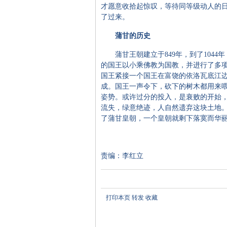
才愿意收拾起惊叹，等待同等级动人的
了过来。
蒲甘的历史
蒲甘王朝建立于849年，到了1044
的国王以小乘佛教为国教，并进行了多项
国王紧接一个国王在富饶的依洛瓦底江
成。国王一声令下，砍下的树木都用来
姿势。或许过分的投入，是衰败的开始
流失，绿意绝迹，人自然遗弃这块土地。
了蒲甘皇朝，一个皇朝就剩下落寞而华
责编：李红立
打印本页
转发
收藏