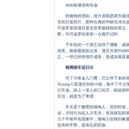
4000座佛塔和寺庙
到缅甸的理由，很大原因是因为蒲甘
甘的日落照片，那种古典的华丽光泽永
可波罗形容蒲甘是全世界最精致的景点
辉，马可波罗的形容一点都不过时。
千年前的一个国王信仰了佛教，成就
就美。根据最新的点算，蒲甘共有约40
立，一些已经坍塌不成形，形成东南亚
骑脚踏车追日出
付了10美金入门费，巴士停下来的地方叫
Nyaung U是蒲甘外的小镇，集中了
们不放。跳上一老人的三轮车，根据资
生活，就是为了希望。
车夫是个黝黑的缅甸人，笑的时候，
业，才转行当起人力车夫，有张踏实的
几个中南半岛国家中，缅甸人给我印象
也有种手势，是有礼的民族。