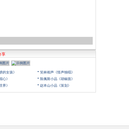
分享
膀的女孩》
笑林相声《怪声独唱》
国心》
陈佩斯小品《胡椒面》
世界》
赵本山小品《策划》