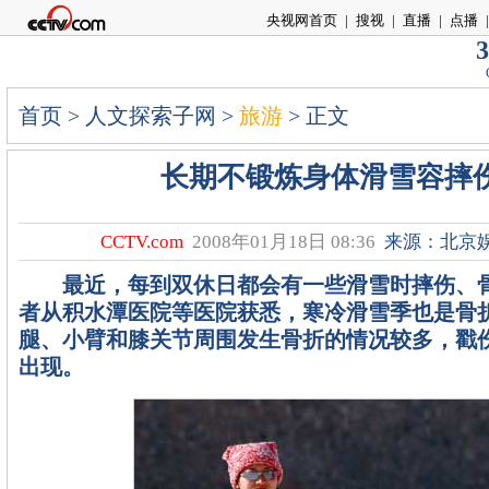
央视网首页
|
搜视
|
直播
|
点播
|
3
首页
>
人文探索子网
>
旅游
> 正文
长期不锻炼身体滑雪容摔
CCTV.com
2008年01月18日 08:36
来源：北京
最近，每到双休日都会有一些滑雪时摔伤、
者从积水潭医院等医院获悉，寒冷滑雪季也是骨
腿、小臂和膝关节周围发生骨折的情况较多，戳
出现。