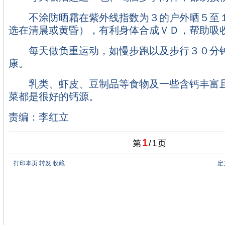
不涂防晒霜在紫外线指数为３的户外晒５至１
选在清晨或黄昏），有利身体合成ＶＤ，帮助吸
每天做负重运动，如慢步跑以及步行３０分钟
康。
乳类、虾皮、豆制品等食物及一些含钙丰富且
菜都是很好的钙源。
责编：李红立
1
第
/
1
页
打印本页
转发
收藏
定