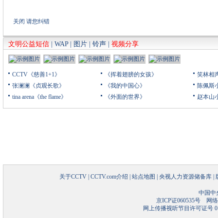
关闭
请您纠错
文明公益短信
|
WAP
|
图片
|
铃声
|
视频分享
CCTV《慈善1+1》
《挥着翅膀的女孩》
笑林相
张澜澜《贞观长歌》
《我的中国心》
陈佩斯
tina arena《the flame》
《外面的世界》
赵本山
关于CCTV
|
CCTV.com介绍
|
站点地图
|
央视人力资源储备库
|
中国中
京ICP证060535号
网络文
网上传播视听节目许可证号 01