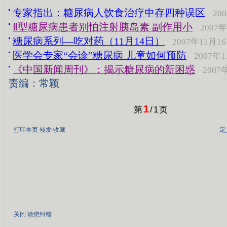
专家指出：糖尿病人饮食治疗中存四种误区
20
Ⅱ型糖尿病患者别怕注射胰岛素 副作用小
2007
糖尿病系列―吃对药（11月14日）
2007年11月1
医学会专家“会诊”糖尿病 儿童如何预防
2007年
《中国新闻周刊》：揭示糖尿病的新困惑
2007
责编：常颖
1
第
/
1
页
打印本页
转发
收藏
定
关闭
请您纠错