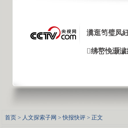
瀵逛笉璧凤紝
绋嶅悗灏濊
首页
>
人文探索子网
>
快报快评
> 正文