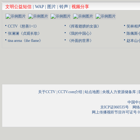
文明公益短信
|
WAP
|
图片
|
铃声
|
视频分享
CCTV《慈善1+1》
《挥着翅膀的女孩》
笑林相
张澜澜《贞观长歌》
《我的中国心》
陈佩斯
tina arena《the flame》
《外面的世界》
赵本山
关于CCTV
|
CCTV.com介绍
|
站点地图
|
央视人力资源储备库
|
中国中
京ICP证060535号
网络文
网上传播视听节目许可证号 01