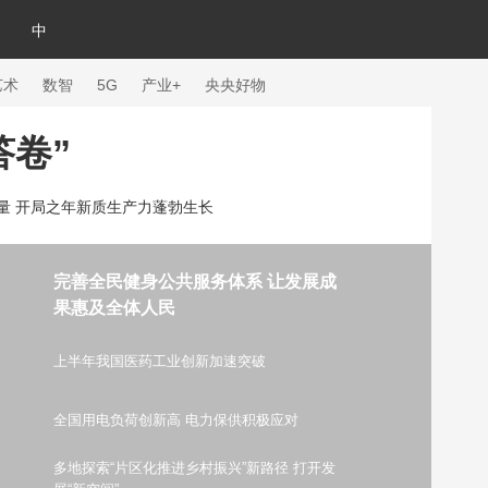
中
艺术
数智
5G
产业+
央央好物
答卷”
力量 开局之年新质生产力蓬勃生长
完善全民健身公共服务体系 让发展成
果惠及全体人民
上半年我国医药工业创新加速突破
全国用电负荷创新高 电力保供积极应对
体育
多地探索“片区化推进乡村振兴”新路径 打开发