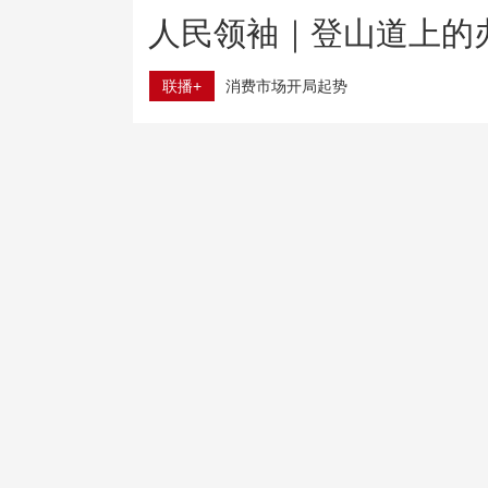
人民领袖｜登山道上的
联播+
消费市场开局起势
上半年我国经营主体结构持续优化
树立和践行正确政绩观
坚持民生优先
7月份消费支付金额同比增长2.2% 线下消费持续升温
一刻钟便民生活圈全面扩围升级 切实提升居民幸福感
跟着热播大剧去旅游 “花式”新场景撬动地方文旅新活力
台风“白海豚”逼近 各地加强防范
1500℃高温熔炼也能绿色转型 玻璃行业迎减碳新路径