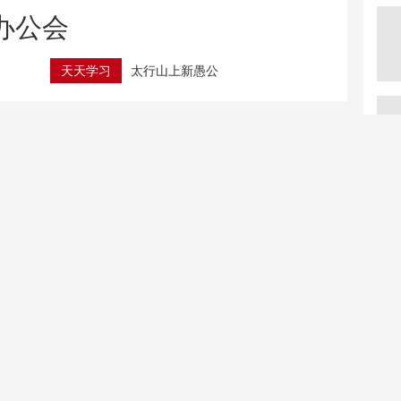
办公会
天天学习
太行山上新愚公
开展丰富活动 全民健身日赛事精彩纷呈
北京：非京籍家庭购房社保个税缴纳年限下调为一年
新疆调整旅游景区内自驾服务费 全部按“车”收费
壶口瀑布再现雄浑壮阔瀑
野外消失90年！海口发现
布景观
海南特有植物海南千年健