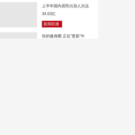
上半年国内居民出游人次达
34.63亿
新闻联播
你的健身圈 正在“更新”中
焦点访谈
气象分析：对比“巴威” 台
风“白海豚”有何不同？
新闻直播间
东航发布新规：国内客票提前
14天全部免费退改
中国新闻
全民健身日 “肌”不可失 力量
挑战