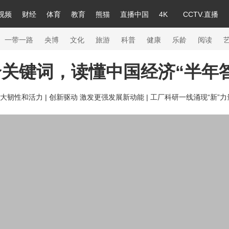
视频
财经
体育
教育
熊猫
直播中国
4K
CCTV.直播
a
中国领导人
节目单
English
听音
Монгол
央视快评
微视频
习式妙语
主持人
下载央视影音
热解读
天天学习
一带一路
央博
文化
旅游
科普
健康
乐龄
阅读
关键词，读懂中国经济“半年
录
纪录片网
国家大剧院
大型活动
大韧性和活力 |
创新驱动 激发更强发展新动能 |
工厂科研一线涌现“新”
科技
法治
文娱
人物
公益
图片
习
习式妙语
央视快评
央视网评
光华锐评
锋面
熊猫频道
VR/AR
4K专区
全景新闻
新兵请入列
人生第一次
人生第二次
26年冬奥会
CBA
NBA
中超
国足
国际足球
网球
综合
会
体育江湖
文化体育
冰雪道路
足球道路