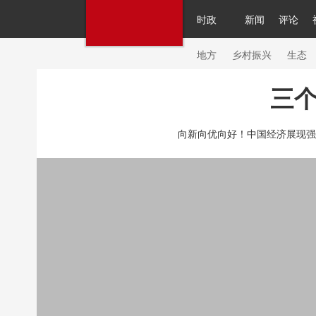
时政
新闻
评论
人民领袖习近平
直播
繁体
片库
海外频道
栏目大全
联播+
iPand
地方
乡村振兴
生态
三个
总台春晚
网络春晚
共产党员网
秧纪
向新向优向好！中国经济展现强
新闻
国内
国际
评论
经济
军事
人民领袖习近平
联播+
热解读
天天学
视频
小央视频
小央直播
直播中国
现场
前线
比划
快看
蓝海中国
体育
直播
竞猜
2026年世界杯
20
VIP会员
CCTV奥林匹克频道
生活体育大