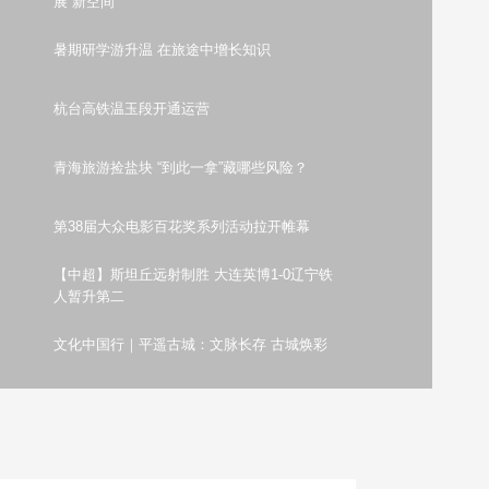
展“新空间”
艺术
汽车
数智
5G
产业+
暑期研学游升温 在旅途中增长知识
时尚
天气
才艺
网展
央央好物
杭台高铁温玉段开通运营
青海旅游捡盐块 “到此一拿”藏哪些风险？
第38届大众电影百花奖系列活动拉开帷幕
【中超】斯坦丘远射制胜 大连英博1-0辽宁铁
人暂升第二
文化中国行｜平遥古城：文脉长存 古城焕彩