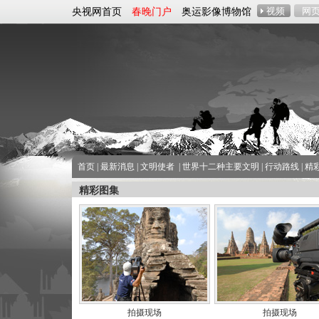
央视网首页
春晚门户
奥运影像博物馆
首页
|
最新消息
|
文明使者
|
世界十二种主要文明
|
行动路线
|
精
精彩图集
拍摄现场
拍摄现场