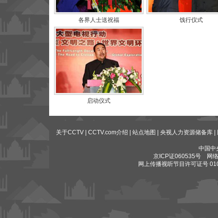
各界人士送祝福
饯行仪式
启动仪式
关于CCTV
|
CCTV.com介绍
|
站点地图
|
央视人力资源储备库
|
中国中
京ICP证060535号
网络文
网上传播视听节目许可证号 010