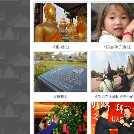
塔銮(老挝)
村里的孩子(老挝)
泰国掠影
摄制组在大城拍摄当地的