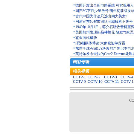
德国开发出全新电路系统 可实现用
国产3G下月少量放号 明年初前或发
古代中国为什么只选出四大美女?
网通宣布10省市固话同城移机不改号
1949年10月1日，蒋介石听收音机至
美国加州发现新品种兰花 散发气味
鲨鱼面临威胁
[视频]媒体博览:大象被迫学探雷
东芝全球召回1万块索尼产笔记本电
英特尔发布最快的Core2 Extreme处理
精彩专辑
相关视频
CCTV-1
CCTV-2
CCTV-3
CCTV-4
CCTV-9
CCTV-10
CCTV-11
CCTV-1
C