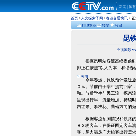
新闻
|
体育
首页
>
人文探索子网
>
春运交通快讯
> 
打印本页
转发
收藏
昆
央视国际 www
根据昆明站客流高峰提前到来
排正在按照“以人为本、和谐春
关闭
今年春运，昆铁预计发送旅客
０％。节前由于学生提前回家
和。节后学生与民工流、探亲
呈现出行早、流量增加、持续
内红果、攀枝花、曲靖方向的
根据客流预测情况和铁路的运
８３辆客车，在保证图定客车
客，尽力满足广大旅客出行需