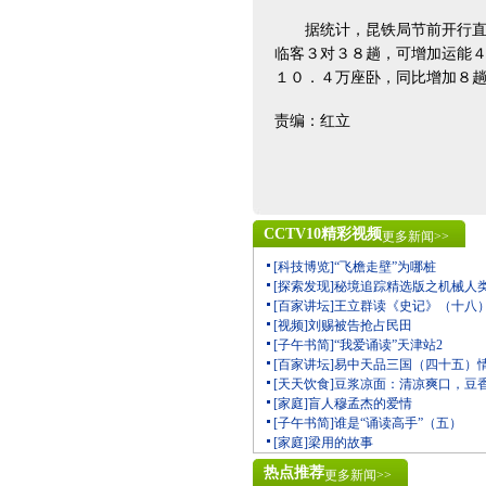
据统计，昆铁局节前开行直通
临客３对３８趟，可增加运能
１０．４万座卧，同比增加８
责编：红立
CCTV10精彩视频
更多新闻>>
[科技博览]“飞檐走壁”为哪桩
[探索发现]秘境追踪精选版之机械人
[百家讲坛]王立群读《史记》（十八
[视频]刘赐被告抢占民田
[子午书简]“我爱诵读”天津站2
[百家讲坛]易中天品三国（四十五）
[天天饮食]豆浆凉面：清凉爽口，豆
[家庭]盲人穆孟杰的爱情
[子午书简]谁是“诵读高手”（五）
[家庭]梁用的故事
热点推荐
更多新闻>>