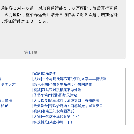
临客６对４６趟，增加直通运能５．８万座卧，节后开行直通
４．６万座卧，整个春运合计增开直通临客７对８４趟，增加运能
趟，增加运能约１０．１％。
第
1
/1页
[家庭]快乐老李
类
[人物]一个与现代舞不可分割的名字——曹诚渊
）另类人才
[绿色空间]小象诞生系列：小象的磨难
[视频]汉武帝对跳槽案不做处理
[子书午简]“我爱诵读”天津站1
情天恨海
[天天饮食]绿豆冰沙：清凉爽口，香甜解暑
香浓郁
[天天饮食]苦瓜炒虾肉：口感鲜嫩，咸香爽口
[视频]淮南王刘安意图谋反
[人物]一代球王马拉多纳（下）
[科技博览]揭密神弩（下）