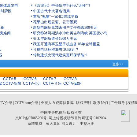
人体体温发电
《西游记》中孙悟空为什么“无性”？
临时牌照
中国古代十大著名酒局
重庆"鬼屋"一家4口陆续早逝
花果山出现云窗、云帘景观
深夜
新型电脑病毒加密用户文件勒索300美元
恶臭难闻
研究称冰河期洪水冲出英吉利海峡 英国变小岛
美太空厕所造价1900万美元
我国开通海事卫星手机业务 08年全球覆盖
池
可视电话标准颁布 3G临近？
器
传统建筑比现代建筑更环保节能？
更多>>
CCTV-5
CCTV-6
CCTV-7
CCTV-8
2
CCTV-新闻
CCTV-少儿
CCTV-音乐
CCTV-E&F
CTV介绍
|
CCTV.com介绍
|
央视人力资源储备库
|
版权声明
|
联系我们
|
广告服务
|
友情
中国中央电视台 版权所有
京ICP备05065290号
网上传播视听节目许可证号 0102004
系统集成：
长天集团
网页设计：
中视河图