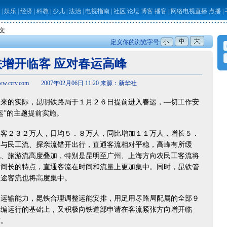
|
娱乐
|
经济
|
科教
|
少儿
|
法治
|
电视指南
|
社区
论坛
博客
播客
|
网络电视直播
点播
|
正文
定义你的浏览字号:
铁增开临客 应对春运高峰
.cctv.com 2007年02月06日 11:20 来源：新华社
的实际，昆明铁路局于１月２６日提前进入春运，—切工作安
运”的主题提前实施。
２３２万人，日均５．８万人，同比增加１１万人，增长５．
，与民工流、探亲流错开出行，直通客流相对平稳，高峰有所缓
流、旅游流高度叠加，特别是昆明至广州、上海方向农民工客流将
时间长的特点，直通客流在时间和流量上更加集中。同时，昆铁管
短途客流也将高度集中。
输能力，昆铁合理调整运能安排，用足用尽路局配属的全部９
满编运行的基础上，又积极向铁道部申请在客流紧张方向增开临
求。