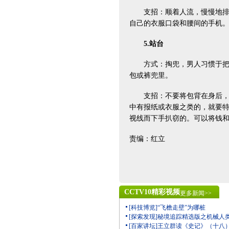
支招：顺着人流，慢慢地排着
自己的衣服口袋和腰间的手机
5.站台
方式：掏兜，男人习惯于把钱
包或裤兜里。
支招：不要将包背在身后，要
中有报纸或衣服之类的，就要
视线而下手扒窃的。可以将钱
责编：红立
CCTV10精彩视频
更多新闻>>
[科技博览]“飞檐走壁”为哪桩
[探索发现]秘境追踪精选版之机械人
[百家讲坛]王立群读《史记》（十八