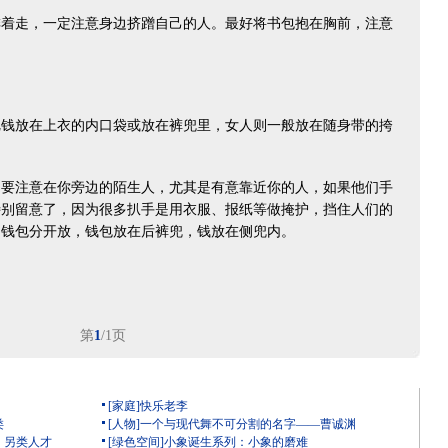
走，一定注意身边挤蹭自己的人。最好将书包抱在胸前，注意
。
放在上衣的内口袋或放在裤兜里，女人则一般放在随身带的挎
注意在你旁边的陌生人，尤其是有意靠近你的人，如果他们手
特别留意了，因为很多扒手是用衣服、报纸等做掩护，挡住人们的
和钱包分开放，钱包放在后裤兜，钱放在侧兜内。
第
1
/1页
[家庭]快乐老李
类
[人物]一个与现代舞不可分割的名字——曹诚渊
）另类人才
[绿色空间]小象诞生系列：小象的磨难