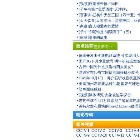
[视频]刘赐被告抢占民田
[子午书简]“我爱诵读”天津站2
[百家讲坛]易中天品三国（四十五）
[天天饮食]豆浆凉面：清凉爽口，豆
[家庭]盲人穆孟杰的爱情
[子午书简]谁是“诵读高手”（五）
[家庭]梁用的故事
热点推荐
更多新闻>>
德国开发出全新电路系统 可实现用
国产3G下月少量放号 明年初前或发
古代中国为什么只选出四大美女?
网通宣布10省市固话同城移机不改号
1949年10月1日，蒋介石听收音机至
美国加州发现新品种兰花 散发气味
鲨鱼面临威胁
[视频]媒体博览:大象被迫学探雷
东芝全球召回1万块索尼产笔记本电
英特尔发布最快的Core2 Extreme处理
精彩专辑
相关视频
CCTV-1
CCTV-2
CCTV-3
CCTV-4
CCTV-9
CCTV-10
CCTV-11
CCTV-1