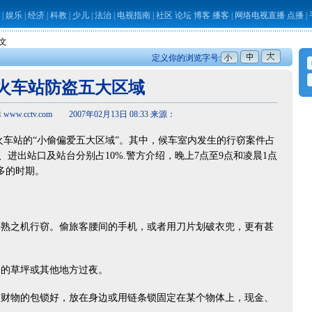
|
娱乐
|
经济
|
科教
|
少儿
|
法治
|
电视指南
|
社区
论坛
博客
播客
|
网络电视直播
点播
|
正文
定义你的浏览字号:
火车站防盗五大区域
ww.cctv.com 2007年02月13日 08:33 来源：
站的“小偷偏爱五大区域”。其中，候车室内发生的行窃案件占
场、进出站口及站台分别占10%.警方介绍，晚上7点至9点和凌晨1点
多的时期。
之机行窃。偷旅客腰间的手机，或者用刀片划破衣兜，更有甚
的草坪或其他地方过夜。
物的包锁好，放在身边或用链条锁固定在某个物体上，现金、