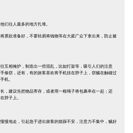
他们往人最多的地方扎堆。
票款准备好，不要轻易将钱物等在大庭广众下拿出来，防止被
互相掩护，制造出一些混乱，比如打架等，吸引人们的注意
下手偷窃，还有，有的旅客喜欢将手机挂在脖子上，窃贼在触碰过
走手机。
，建议先把物品寄存，或者用一根绳子将包裹串在一起；还
挂在脖子上。
慢地走，引起急于进出旅客的烦躁不安，注意力不集中，贼好