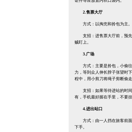
证件等应放置内衣口袋内。
2.售票大厅
方式：以掏兜和拎包为主。
支招：进售票大厅前，预先将
贼盯上。
3.广场
方式：主要是拎包，小偷往往
力，等到众人伸长脖子张望时
程中，用小剪刀将绳子剪断偷
支招：如果等待进站的时间长
有，手机最好握在手里，不要
4.进出站口
方式：由一人挡在旅客前面慢
下手。