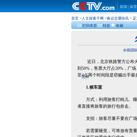
新闻
|
体育
首页
>
人文探索子网
>
春运交通快讯
> 
打印本页
转发
收藏
央视国际 w
近日，北京铁路警方公布火车
到50%，售票大厅占20%，广
至4点两个时间段是窃贼出手最
关闭
1.候车室
方式：利用旅客打盹儿、睡熟
者直接将旅客的旅行包拎走。
支招：旅客尽量不要在广场
若需要睡觉，可将放有贵重财