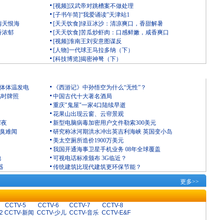
[视频]汉武帝对跳槽案不做处理
[子书午简]“我爱诵读”天津站1
情天恨海
[天天饮食]绿豆冰沙：清凉爽口，香甜解暑
香浓郁
[天天饮食]苦瓜炒虾肉：口感鲜嫩，咸香爽口
[视频]淮南王刘安意图谋反
[人物]一代球王马拉多纳（下）
[科技博览]揭密神弩（下）
人体体温发电
《西游记》中孙悟空为什么“无性”？
临时牌照
中国古代十大著名酒局
重庆"鬼屋"一家4口陆续早逝
花果山出现云窗、云帘景观
深夜
新型电脑病毒加密用户文件勒索300美元
恶臭难闻
研究称冰河期洪水冲出英吉利海峡 英国变小岛
美太空厕所造价1900万美元
我国开通海事卫星手机业务 08年全球覆盖
池
可视电话标准颁布 3G临近？
器
传统建筑比现代建筑更环保节能？
更多>>
CCTV-5
CCTV-6
CCTV-7
CCTV-8
2
CCTV-新闻
CCTV-少儿
CCTV-音乐
CCTV-E&F