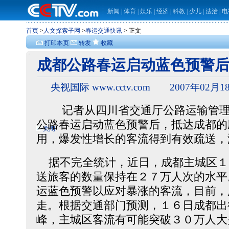
新闻
|
体育
|
娱乐
|
经济
|
科教
|
少儿
|
法治
|
电
首页
>
人文探索子网
>
春运交通快讯
> 正文
打印本页
转发
收藏
成都公路春运启动蓝色预警
央视国际 www.cctv.com 2007年02月18
记者从四川省交通厅公路运输管理
公路春运启动蓝色预警后，抵达成都的
关闭
用，爆发性增长的客流得到有效疏送，
据不完全统计，近日，成都主城区１
送旅客的数量保持在２７万人次的水平
运蓝色预警以应对暴涨的客流，目前，
走。根据交通部门预测，１６日成都出
峰，主城区客流有可能突破３０万人大