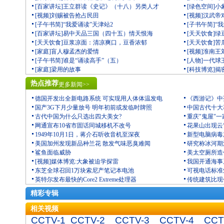
[百家讲坛]王立群读《史记》（十八）另类人才
[绿色空间]
[视频]刘赐被告抢占民田
[视频]汉武
[子午书简]“我爱诵读”天津站2
[子书午简]“
[百家讲坛]易中天品三国（四十五）情天恨海
[天天饮食]
[天天饮食]豆浆凉面：清凉爽口，豆香浓郁
[天天饮食]
[家庭]盲人穆孟杰的爱情
[视频]淮南
[子午书简]谁是“诵读高手”（五）
[人物]一代
[家庭]梁用的故事
[科技博览]
热点推荐
更多新闻>>
德国开发出全新电路系统 可实现用人体体温发电
《西游记》中
国产3G下月少量放号 明年初前或发临时牌照
中国古代十大
古代中国为什么只选出四大美女?
重庆"鬼屋"一
网通宣布10省市固话同城移机不改号
花果山出现云
1949年10月1日，蒋介石听收音机至深夜
新型电脑病毒
美国加州发现新品种兰花 散发气味恶臭难闻
研究称冰河期
鲨鱼面临威胁
美太空厕所造价
[视频]媒体博览:大象被迫学探雷
我国开通海事
东芝全球召回1万块索尼产笔记本电池
可视电话标准
英特尔发布最快的Core2 Extreme处理器
传统建筑比现
精彩专辑
相关视频
CCTV-1
CCTV-2
CCTV-3
CCTV-4
CCT