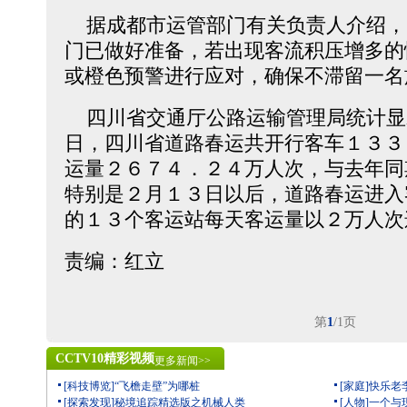
据成都市运管部门有关负责人介绍，
门已做好准备，若出现客流积压增多的
或橙色预警进行应对，确保不滞留一名
四川省交通厅公路运输管理局统计显
日，四川省道路春运共开行客车１３３
运量２６７４．２４万人次，与去年同
特别是２月１３日以后，道路春运进入
的１３个客运站每天客运量以２万人次
责编：红立
第
1
/1页
CCTV10精彩视频
更多新闻>>
[科技博览]“飞檐走壁”为哪桩
[家庭]快乐老
[探索发现]秘境追踪精选版之机械人类
[人物]一个