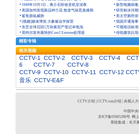
1949年10月1日，蒋介石听收音机至深夜
新型电脑病毒
美国加州发现新品种兰花 散发气味恶臭难闻
研究称冰河期
鲨鱼面临威胁
美太空厕所造价
[视频]媒体博览:大象被迫学探雷
我国开通海事
东芝全球召回1万块索尼产笔记本电池
可视电话标准
英特尔发布最快的Core2 Extreme处理器
传统建筑比现
精彩专辑
相关视频
CCTV-1
CCTV-2
CCTV-3
CCTV-4
CCT
6
CCTV-7
CCTV-8
CCTV-9
CCTV-10
CCTV-11
CCTV-12
CCT
音乐
CCTV-E&F
CCTV介绍
|
CCTV.com介绍
|
央视人力
中国中央
京ICP备05065290号
网上
系统集成：
长天