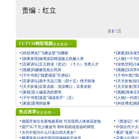
责编：红立
第
1
/1页
CCTV10精彩视频
更多新闻>>
[科技博览]“飞檐走壁”为哪桩
[家庭]快乐老
[探索发现]秘境追踪精选版之机械人类
[人物]一个
[百家讲坛]王立群读《史记》（十八）另类人才
[绿色空间]
[视频]刘赐被告抢占民田
[视频]汉武
[子午书简]“我爱诵读”天津站2
[子书午简]“
[百家讲坛]易中天品三国（四十五）情天恨海
[天天饮食]
[天天饮食]豆浆凉面：清凉爽口，豆香浓郁
[天天饮食]
[家庭]盲人穆孟杰的爱情
[视频]淮南
[子午书简]谁是“诵读高手”（五）
[人物]一代
[家庭]梁用的故事
[科技博览]
热点推荐
更多新闻>>
德国开发出全新电路系统 可实现用人体体温发电
《西游记》中
国产3G下月少量放号 明年初前或发临时牌照
中国古代十大
古代中国为什么只选出四大美女?
重庆"鬼屋"一
网通宣布10省市固话同城移机不改号
花果山出现云