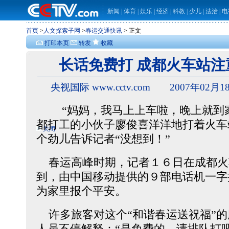
新闻
|
体育
|
娱乐
|
经济
|
科教
|
少儿
|
法治
|
电
首页
>
人文探索子网
>
春运交通快讯
> 正文
打印本页
转发
收藏
长话免费打 成都火车站
央视国际 www.cctv.com 2007年02月18
“妈妈，我马上上车啦，晚上就到家
都打工的小伙子廖俊喜洋洋地打着火车
关闭
个劲儿告诉记者“没想到！”
春运高峰时期，记者１６日在成都火
到，由中国移动提供的９部电话机一字
为家里报个平安。
许多旅客对这个“和谐春运送祝福”的
人员不停解释：“是免费的，请排队打