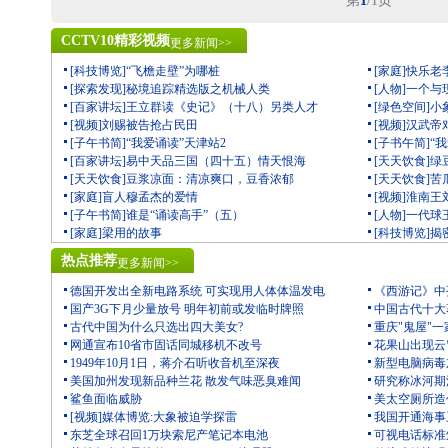
第
1
/1页
CCTV10精彩视频
更多新闻>>
[科技博览]“飞檐走壁”为哪桩
[家庭]快乐老
[探索发现]秘境追踪精选版之机械人类
[人物]一个
[百家讲坛]王立群读《史记》（十八）另类人才
[绿色空间]
[视频]刘赐被告抢占民田
[视频]汉武
[子午书简]“我爱诵读”天津站2
[子书午简]“
[百家讲坛]易中天品三国（四十五）情天恨海
[天天饮食]
[天天饮食]豆浆凉面：清凉爽口，豆香浓郁
[天天饮食]
[家庭]盲人穆孟杰的爱情
[视频]淮南
[子午书简]谁是“诵读高手”（五）
[人物]一代
[家庭]梁用的故事
[科技博览]
热点推荐
更多新闻>>
德国开发出全新电路系统 可实现用人体体温发电
《西游记》中
国产3G下月少量放号 明年初前或发临时牌照
中国古代十大
古代中国为什么只选出四大美女?
重庆"鬼屋"一
网通宣布10省市固话同城移机不改号
花果山出现云
1949年10月1日，蒋介石听收音机至深夜
新型电脑病毒
美国加州发现新品种兰花 散发气味恶臭难闻
研究称冰河期
鲨鱼面临威胁
美太空厕所造价
[视频]媒体博览:大象被迫学探雷
我国开通海事
东芝全球召回1万块索尼产笔记本电池
可视电话标准