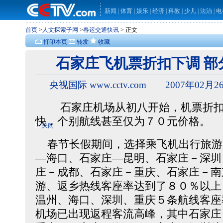
新闻
|
体育
|
娱乐
|
经济
|
科教
|
少儿
|
法治
|
电
首页
>
人文探索子网
>
春运交通快讯
> 正文
打印本页
转发
收藏
石家庄飞机票折扣下调 
央视国际 www.cctv.com 2007年02月26
石家庄机场从初八开始，机票折扣
快，个别航线甚至仅为７０元价格。
关闭
春节长假期间，选择乘飞机出行旅游
―海口、石家庄―昆明、石家庄－深圳
庄－成都、石家庄－重庆、石家庄－南
游、返乡热线客座率达到了８０％以上
温州、海口、深圳、重庆５条航线客座
机场已出现返程客流高峰，其中石家庄