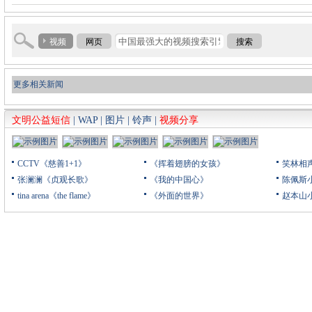
视频
网页
搜索
更多相关新闻
文明公益短信
|
WAP
|
图片
|
铃声
|
视频分享
CCTV《慈善1+1》
《挥着翅膀的女孩》
笑林相
张澜澜《贞观长歌》
《我的中国心》
陈佩斯
tina arena《the flame》
《外面的世界》
赵本山