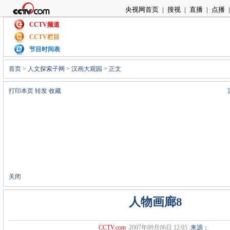
央视网首页
|
搜视
|
直播
|
点播
|
CCTV频道
CCTV栏目
节目时间表
首页
>
人文探索子网
>
汉画大观园
> 正文
打印本页
转发
收藏
关闭
人物画廊8
CCTV.com
2007年09月06日 12:05
来源：