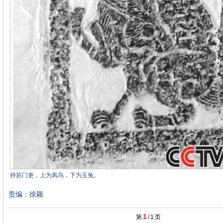
持笏门吏，上为凤鸟，下为玉兔。
责编：徐颖
1
第
/
1
页