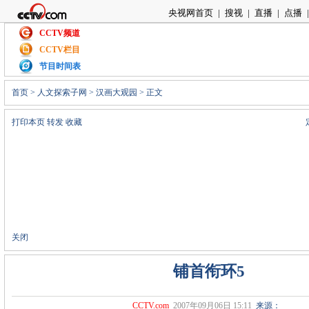
央视网首页
|
搜视
|
直播
|
点播
|
CCTV频道
CCTV栏目
节目时间表
首页
>
人文探索子网
>
汉画大观园
> 正文
打印本页
转发
收藏
关闭
铺首衔环5
CCTV.com
2007年09月06日 15:11
来源：