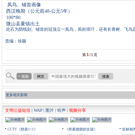
凤鸟、铺首画像
西汉晚期（公元前
48-
公元
5
年）
100*80
微山县夏镇出土
此石为阴线刻。铺首的冠顶立一凤鸟，凤衔琅玕，还有长青树、飞鸟
责编：徐颖
1
第
/
1
页
视频
网页
搜索
更多相关新闻
文明公益短信
|
WAP
|
图片
|
铃声
|
视频分享
CCTV《慈善1+1》
《挥着翅膀的女孩》
笑林相