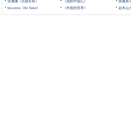
张澜澜《贞观长歌》
《我的中国心》
陈佩斯
tina arena《the flame》
《外面的世界》
赵本山