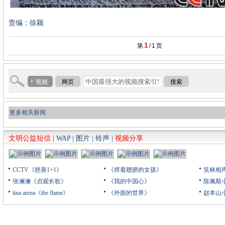
责编：徐颖
1
第
/
1
页
视频
网页
搜索
更多相关新闻
文明公益短信
|
WAP
|
图片
|
铃声
|
视频分享
CCTV《慈善1+1》
《挥着翅膀的女孩》
笑林相
张澜澜《贞观长歌》
《我的中国心》
陈佩斯
tina arena《the flame》
《外面的世界》
赵本山