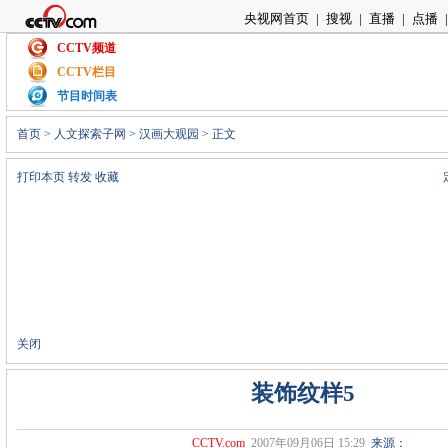
央视网首页
|
搜视
|
直播
|
点播
|
CCTV频道
CCTV栏目
节目时间表
首页
>
人文探索子网
>
汉画大观园
> 正文
打印本页
转发
收藏
关闭
装饰纹样5
CCTV.com
2007年09月06日 15:29
来源：