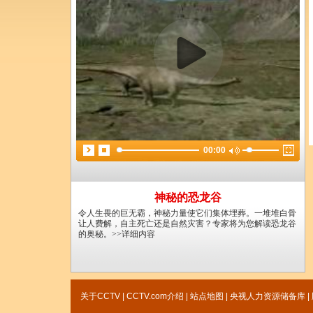
00:00
神秘的恐龙谷
令人生畏的巨无霸，神秘力量使它们集体埋葬。一堆堆白骨
让人费解，自主死亡还是自然灾害？专家将为您解读恐龙谷
的奥秘。
>>详细内容
关于CCTV
|
CCTV.com介绍
|
站点地图
|
央视人力资源储备库
|