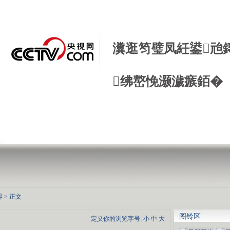
瀵逛笉璧凤紝鍙兘
绋嶅悗灏濊瘯銆�
界
> 正文
图铃区
定义你的浏览字号:
小
中
大