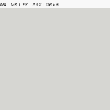
论坛
|
访谈
|
博客
|
星播客
|
网尚文摘