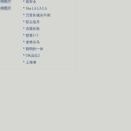
将军令
Sha LA LA LA
万里长城永不倒
彩云追月
贞观长歌
慈善1+1
老将出马
聪明的一休
OK品位2
上海滩