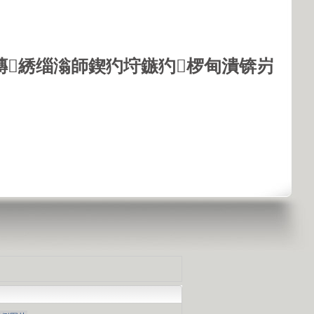
鏄綉缁滃師鍥犳垨鏃犳椤甸潰锛岃