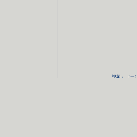
视频：
（一
责编：李红立
视频
网页