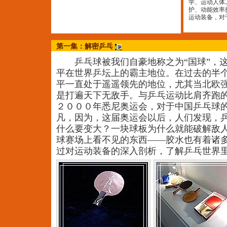
学、运动人体
护、动能效率
运动装备，对
第一集：解密乒乓
乒乓球被我们自豪地称之为“国球”，这
平在世界乒坛上的霸主地位。在过去的半
平一直处于遥遥领先的地位，尤其当北欧
是打遍天下无敌手。与乒乓运动比肩齐跑
２０００年悉尼奥运会，对于中国乒乓球
凡，因为，这届奥运会以后，人们发现，
什么要变大？一块球板为什么就能破解敌
球赛场上看不见的东西——胶水也有着诸
过对运动装备的深入剖析，了解乒乓世界