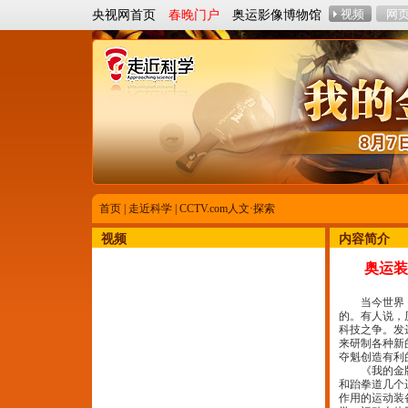
央视网首页
春晚门户
奥运影像博物馆
首页
|
走近科学
|
CCTV.com人文·探索
视频
内容简介
奥运装
当今世界，
的。有人说，
科技之争。发
来研制各种新
夺魁创造有利
《我的金牌
和跆拳道几个
作用的运动装