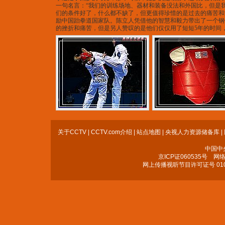
一句名言：“我们的训练场地、器材和装备没法和外国比，但是
们的条件好了，什么都不缺了，但更值得珍惜的是过去的痛苦和
励中国跆拳道国家队。陈立人凭借他的智慧和毅力带出了一个钢
的挫折和痛苦，但是另人赞叹的是他们仅仅用了短短5年的时间
关于CCTV
|
CCTV.com介绍
|
站点地图
|
央视人力资源储备库
|
中国中
京ICP证060535号
网络文
网上传播视听节目许可证号 010